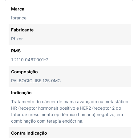
cápsula de gelatina dura (gelatina, dióxido de
titânio, óxido de ferro amarelo e óxido de ferro
Marca
vermelho).
Ibrance
II - INFORMAÇÕES AO PACIENTE1. PARA QUE
Fabricante
ESTE MEDICAMENTO É INDICADO?
Ibrance
Pfizer
(palbociclibe) é indicado para o tratamento do
câncer de mama avançado ou metastático HR
RMS
(receptor hormonal) positivo e HER2 (receptor 2
1.2110.0467.001-2
do fator de crescimento epidérmico humano)
negativo, em combinação com terapia endócrina:
Composição
PALBOCICLIBE 125.0MG
- Com inibidores de aromatase de terceira
geração (anastrozol, letrozol ou exemestano)
Indicação
como terapia endócrina inicial em mulheres na
Tratamento do câncer de mama avançado ou metastático
pós-menopausa; ou
HR (receptor hormonal) positivo e HER2 (receptor 2 do
fator de crescimento epidérmico humano) negativo, em
- Com fulvestranto em mulheres que receberam
combinação com terapia endócrina.
terapia prévia.
Contra Indicação