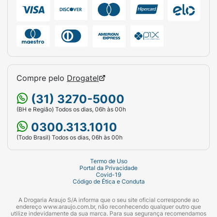
De acordo com o grau de neutropenia
apresentado, seu médico poderá optar por
interrupção ou a redução da dose ou o adiamento
do início dos ciclos de tratamento até que ocorra
a recuperação dos níveis de neutrófilos no
sangue.
Infecções:
Como Ibrance pode causar diminuição
Compre pelo
Drogatel
das células de defesa do sangue (leucócitos e
(31) 3270-5000
neutrófilos), os pacientes que fizerem uso da
(BH e Região) Todos os dias, 06h às 00h
medicação podem ter predisposição a infecções.
0300.313.1010
Portanto, pacientes que fizerem uso de Ibrance®
(Todo Brasil) Todos os dias, 06h às 00h
devem relatar, imediatamente ao seu médico,
quaisquer episódios de febre.
Termo de Uso
Portal da Privacidade
Ablação (extirpação) / supressão dos ovários em
Covid-19
Código de Ética e Conduta
mulheres em pré/perimenopausa.
A Drogaria Araujo S/A informa que o seu site oficial corresponde ao
Ablação (extirpação) ovariana ou sua supressão
endereço www.araujo.com.br, não reconhecendo qualquer outro que
utilize indevidamente da sua marca. Para sua segurança recomendamos