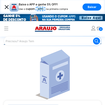
×
Baixe o APP e ganhe 5% OFF!
Baixar
cupom
Use o
APP5
na primeira compra
0
Araujo
Medicamentos
Medicamentos Especiais
Onco