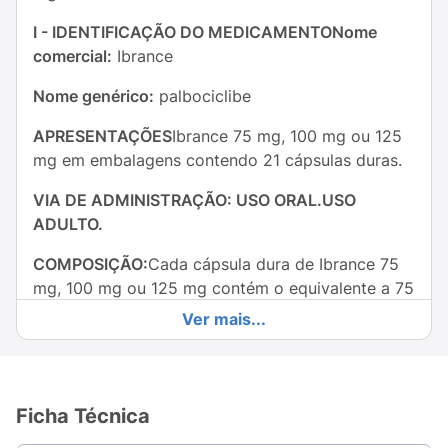
I - IDENTIFICAÇÃO DO MEDICAMENTONome
comercial:
Ibrance
Nome genérico:
palbociclibe
APRESENTAÇÕES
Ibrance 75 mg, 100 mg ou 125
mg em embalagens contendo 21 cápsulas duras.
VIA DE ADMINISTRAÇÃO: USO ORAL.USO
ADULTO.
COMPOSIÇÃO:
Cada cápsula dura de Ibrance 75
mg, 100 mg ou 125 mg contém o equivalente a 75
mg, 100 mg ou 125 mg de palbociclibe,
Ver mais...
respectivamente.
Excipientes:
celulose microcristalina, lactose
monoidratada, amidoglicolato de sódio, dióxido
Ficha Técnica
de silício coloidal, estearato de magnésio e