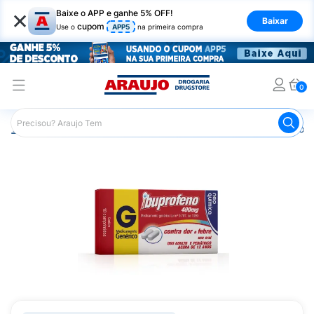
×
Baixe o APP e ganhe 5% OFF!
Baixar
cupom
Use o
APP5
na primeira compra
0
Araujo
Medicamentos
Remédios para Dor
Remédio p