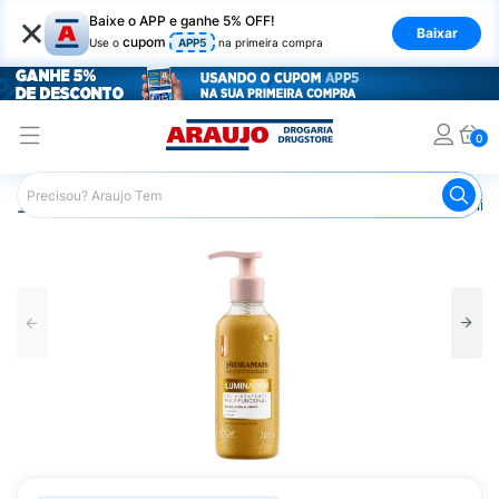
×
Baixe o APP e ganhe 5% OFF!
Baixar
cupom
Use o
APP5
na primeira compra
0
Araujo
Beleza e Cuidados
Cuidado com o Corpo
Hid