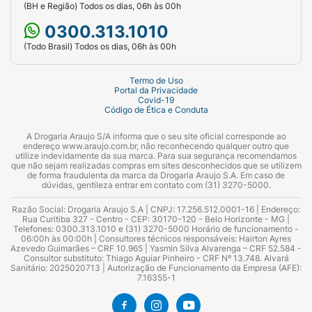
(BH e Região) Todos os dias, 06h às 00h
0300.313.1010
(Todo Brasil) Todos os dias, 06h às 00h
Termo de Uso
Portal da Privacidade
Covid-19
Código de Ética e Conduta
A Drogaria Araujo S/A informa que o seu site oficial corresponde ao
endereço www.araujo.com.br, não reconhecendo qualquer outro que
utilize indevidamente da sua marca. Para sua segurança recomendamos
que não sejam realizadas compras em sites desconhecidos que se utilizem
de forma fraudulenta da marca da Drogaria Araujo S.A. Em caso de
dúvidas, gentileza entrar em contato com (31) 3270-5000.
Razão Social: Drogaria Araujo S.A | CNPJ: 17.256.512.0001-16 | Endereço:
Rua Curitiba 327 - Centro - CEP: 30170-120 - Belo Horizonte - MG |
Telefones: 0300.313.1010 e (31) 3270-5000 Horário de funcionamento -
06:00h às 00:00h | Consultores técnicos responsáveis: Hairton Ayres
Cookies:
O site da Araujo utiliza cookies para melhorar sua
Azevedo Guimarães – CRF 10.965 | Yasmin Silva Alvarenga – CRF 52.584 -
Consultor substituto: Thiago Aguiar Pinheiro - CRF Nº 13.748. Alvará
experiência e oferecer serviços personalizados.
Sanitário: 2025020713 | Autorização de Funcionamento da Empresa (AFE):
7.16355-1
Preferências de Cookies