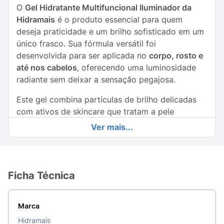
O
Gel Hidratante Multifuncional Iluminador da
Hidramais
é o produto essencial para quem
deseja praticidade e um brilho sofisticado em um
único frasco. Sua fórmula versátil foi
desenvolvida para ser aplicada no
corpo, rosto e
até nos cabelos
, oferecendo uma luminosidade
radiante sem deixar a sensação pegajosa.
Este gel combina partículas de brilho delicadas
com ativos de skincare que tratam a pele
enquanto iluminam:
Ver mais...
D-Pantenol (Pró-Vitamina B5):
Conhecido pelo
seu alto poder de regeneração e hidratação
profunda, mantém a pele e os fios de cabelo
Ficha Técnica
macios e saudáveis.
Trehalose:
Um açúcar inteligente que protege
Marca
as células contra a desidratação e o estresse
Hidramais
ambiental, garantindo hidratação por muito