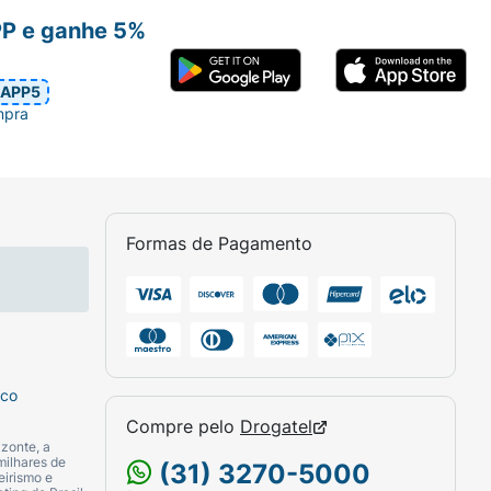
PP e ganhe 5%
APP5
mpra
Formas de Pagamento
sco
Compre pelo
Drogatel
zonte, a
milhares de
(31) 3270-5000
eirismo e