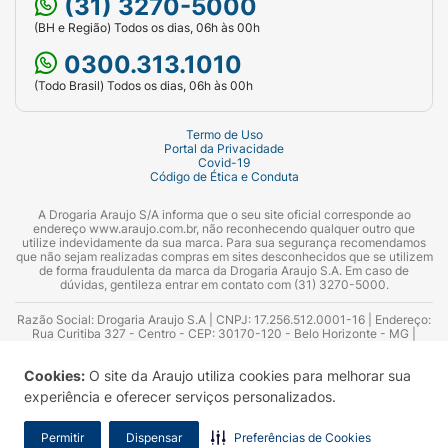
(31) 3270-5000
(BH e Região) Todos os dias, 06h às 00h
0300.313.1010
(Todo Brasil) Todos os dias, 06h às 00h
Termo de Uso
Portal da Privacidade
Covid-19
Código de Ética e Conduta
A Drogaria Araujo S/A informa que o seu site oficial corresponde ao
endereço www.araujo.com.br, não reconhecendo qualquer outro que
utilize indevidamente da sua marca. Para sua segurança recomendamos
que não sejam realizadas compras em sites desconhecidos que se utilizem
de forma fraudulenta da marca da Drogaria Araujo S.A. Em caso de
dúvidas, gentileza entrar em contato com (31) 3270-5000.
Razão Social: Drogaria Araujo S.A | CNPJ: 17.256.512.0001-16 | Endereço:
Rua Curitiba 327 - Centro - CEP: 30170-120 - Belo Horizonte - MG |
Telefones: 0300.313.1010 e (31) 3270-5000 Horário de funcionamento -
06:00h às 00:00h | Consultores técnicos responsáveis: Hairton Ayres
Cookies:
O site da Araujo utiliza cookies para melhorar sua
Azevedo Guimarães – CRF 10.965 | Yasmin Silva Alvarenga – CRF 52.584 -
Consultor substituto: Thiago Aguiar Pinheiro - CRF Nº 13.748. Alvará
experiência e oferecer serviços personalizados.
Sanitário: 2025020713 | Autorização de Funcionamento da Empresa (AFE):
7.16355-1
Permitir
Dispensar
Preferências de Cookies