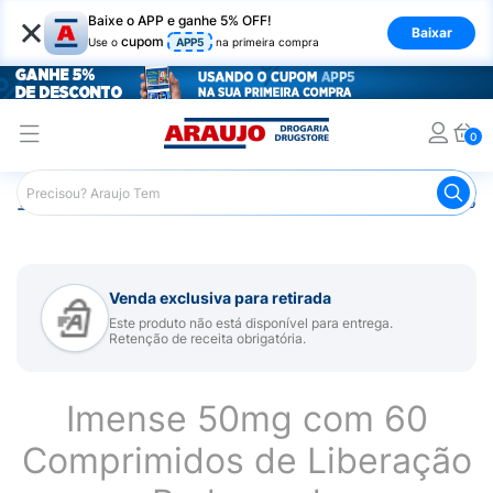
×
Baixe o APP e ganhe 5% OFF!
Baixar
cupom
Use o
APP5
na primeira compra
0
Araujo
Medicamentos
Remédio para Sistema Nervoso Ce
Venda exclusiva para retirada
Este produto não está disponível para entrega.
Retenção de receita obrigatória.
Imense 50mg com 60
Comprimidos de Liberação