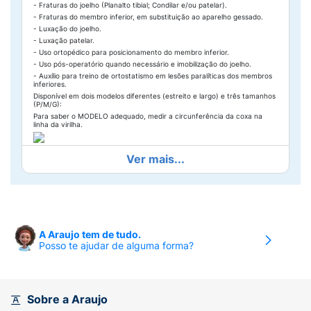
- Fraturas do joelho (Planalto tibial; Condilar e/ou patelar).
- Fraturas do membro inferior, em substituição ao aparelho gessado.
- Luxação do joelho.
- Luxação patelar.
- Uso ortopédico para posicionamento do membro inferior.
- Uso pós-operatório quando necessário e imobilização do joelho.
- Auxílio para treino de ortostatismo em lesões paralíticas dos membros
inferiores.
Disponível em dois modelos diferentes (estreito e largo) e três tamanhos
(P/M/G):
Para saber o MODELO adequado, medir a circunferência da coxa na
linha da virilha.
Estreito: 45 a 64 cm
Ver mais...
Largo: 65 a 85 cm
Para saber o TAMANHO adequado, medir a altura da perna na linha da
virilha até o tornozelo.
Tamanho M
: de 65 a 74 cm
Cor:
Preta
Modo de usar:
A Araujo tem de tudo.
Posso te ajudar de alguma forma?
Abra completamente todas as tiras e posicione o produto atrás da
perna, de modo que as talas fiquem posicionadas na parte posterior e
nas laterais, conforme imagem abaixo:
Em seguida, puxe a faixa elástica central
A
contornando o joelho e feche
na altura da patela (rótula). Após, ajuste as demais tiras, passando pelas
Sobre a Araujo
fivelas plásticas, seguindo a ordem das mais próximas do joelho
B
para