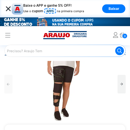
×
Baixe o APP e ganhe 5% OFF!
Baixar
cupom
Use o
APP5
na primeira compra
0
Araujo
Saúde e Bem Estar
Ortopédicos
Imobilizador