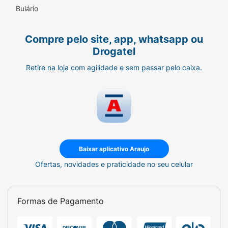
Tala: alumínio.
Bulário
Elástico: poliéster e elastodieno.
Fecho aderente: poliamida.
Passador: aço.
Compre pelo site, app, whatsapp ou
"Contém Látex Natural, pode causar alergia."
PRAZO DE VALIDADE:
Drogatel
5 anos
ANVISA:
Retire na loja com agilidade e sem passar pelo caixa.
81284250018
Baixar aplicativo Araujo
Ofertas, novidades e praticidade no seu celular
Formas de Pagamento