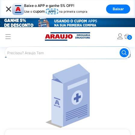
×
Baixe o APP e ganhe 5% OFF!
Baixar
cupom
Use o
APP5
na primeira compra
0
Araujo
Medicamentos
Mais Medicamentos
Imunoglob