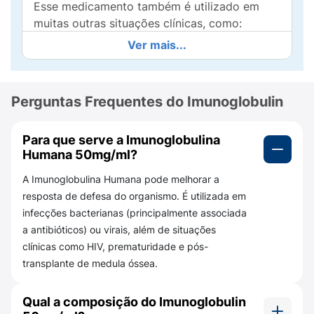
Esse medicamento também é utilizado em
muitas outras situações clínicas, como:
pacientes infectados pelo vírus da
Ver mais...
imunodeficiência humana (HIV), nas infecções
em prematuros ou após um transplante de
medula óssea.
Perguntas Frequentes do Imunoglobulin
Uso adulto e pediátrico.
Para que serve a Imunoglobulina
Humana 50mg/ml?
Imunoglobulin é usado, muitas vezes, para
A Imunoglobulina Humana pode melhorar a
melhorar a resposta da defesa do organismo.
resposta de defesa do organismo. É utilizada em
infecções bacterianas (principalmente associada
a antibióticos) ou virais, além de situações
clínicas como HIV, prematuridade e pós-
transplante de medula óssea.
Qual a composição do Imunoglobulin