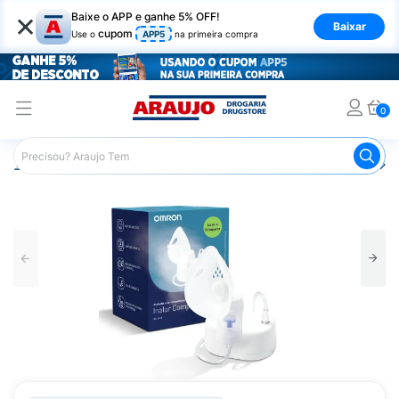
×
Baixe o APP e ganhe 5% OFF!
Baixar
cupom
Use o
APP5
na primeira compra
0
Araujo
Saúde e Bem Estar
Aparelhos de Respiração