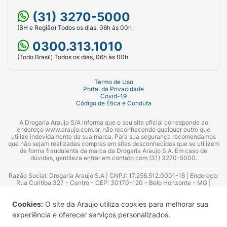
(31) 3270-5000
(BH e Região) Todos os dias, 06h às 00h
0300.313.1010
(Todo Brasil) Todos os dias, 06h às 00h
Termo de Uso
Portal da Privacidade
Covid-19
Código de Ética e Conduta
A Drogaria Araujo S/A informa que o seu site oficial corresponde ao
endereço www.araujo.com.br, não reconhecendo qualquer outro que
utilize indevidamente da sua marca. Para sua segurança recomendamos
que não sejam realizadas compras em sites desconhecidos que se utilizem
de forma fraudulenta da marca da Drogaria Araujo S.A. Em caso de
dúvidas, gentileza entrar em contato com (31) 3270-5000.
Razão Social: Drogaria Araujo S.A | CNPJ: 17.256.512.0001-16 | Endereço:
Rua Curitiba 327 - Centro - CEP: 30170-120 - Belo Horizonte - MG |
Telefones: 0300.313.1010 e (31) 3270-5000 Horário de funcionamento -
06:00h às 00:00h | Consultores técnicos responsáveis: Hairton Ayres
Cookies:
O site da Araujo utiliza cookies para melhorar sua
Azevedo Guimarães – CRF 10.965 | Yasmin Silva Alvarenga – CRF 52.584 -
Consultor substituto: Thiago Aguiar Pinheiro - CRF Nº 13.748. Alvará
experiência e oferecer serviços personalizados.
Sanitário: 2025020713 | Autorização de Funcionamento da Empresa (AFE):
7.16355-1