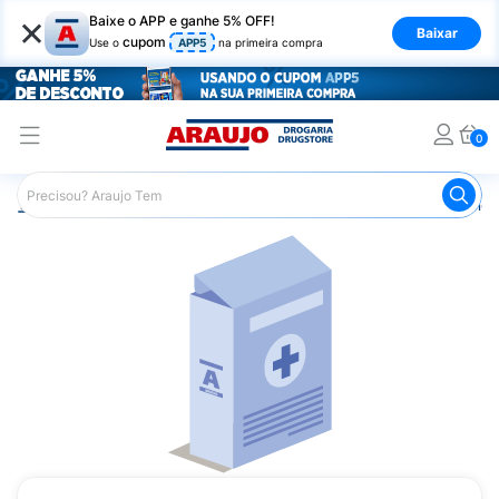
×
Baixe o APP e ganhe 5% OFF!
Baixar
cupom
Use o
APP5
na primeira compra
0
Araujo
Medicamentos
Medicamentos Especiais
Onco