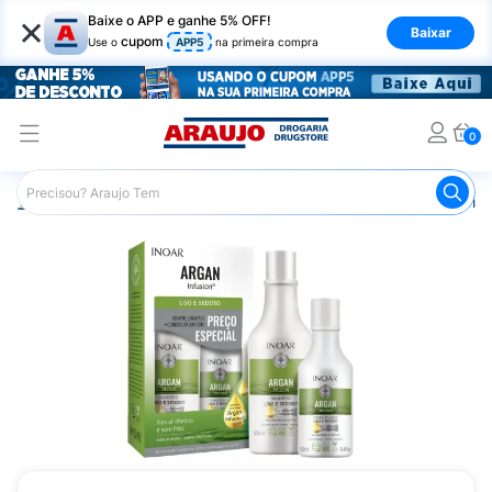
×
Baixe o APP e ganhe 5% OFF!
Baixar
cupom
Use o
APP5
na primeira compra
0
Araujo
Cabelo
Shampoos
Cabelos Lisos ou com Friz