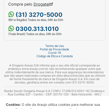
Compre pelo
Drogatel
(31) 3270-5000
(BH e Região) Todos os dias, 06h às 00h
0300.313.1010
(Todo Brasil) Todos os dias, 06h às 00h
Termo de Uso
Portal da Privacidade
Covid-19
Código de Ética e Conduta
A Drogaria Araujo S/A informa que o seu site oficial corresponde ao
endereço www.araujo.com.br, não reconhecendo qualquer outro que
utilize indevidamente da sua marca. Para sua segurança recomendamos
que não sejam realizadas compras em sites desconhecidos que se utilizem
de forma fraudulenta da marca da Drogaria Araujo S.A. Em caso de
dúvidas, gentileza entrar em contato com (31) 3270-5000.
Razão Social: Drogaria Araujo S.A | CNPJ: 17.256.512.0001-16 | Endereço:
Rua Curitiba 327 - Centro - CEP: 30170-120 - Belo Horizonte - MG |
Telefones: 0300.313.1010 e (31) 3270-5000 Horário de funcionamento -
06:00h às 00:00h | Consultores técnicos responsáveis: Hairton Ayres
Cookies:
O site da Araujo utiliza cookies para melhorar sua
Azevedo Guimarães – CRF 10.965 | Yasmin Silva Alvarenga – CRF 52.584 -
Consultor substituto: Thiago Aguiar Pinheiro - CRF Nº 13.748. Alvará