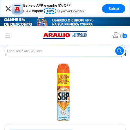
×
Baixe o APP e ganhe 5% OFF!
Baixar
cupom
Use o
APP5
na primeira compra
0
Araujo
Mercado
Casa e Utilidades
Inseticidas e Repe