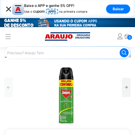
×
Baixe o APP e ganhe 5% OFF!
Baixar
cupom
Use o
APP5
na primeira compra
0
Araujo
Mercado
Casa e Utilidades
Inseticidas e Repe