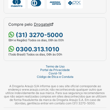
Armazenamento:
Armazene em local seco,
longe do calor e de chamas.
Compre pelo
Drogatel
Eliminação:
Descarte no lixo. Não incinere ou
perfume a embalagem.
(31) 3270-5000
Perigo!
Evite contato com os olhos, pele e
(BH e Região) Todos os dias, 06h às 00h
roupas. Lave cuidadosamente com água e
0300.313.1010
sabão após o manuseio. Não aplique em
(Todo Brasil) Todos os dias, 06h às 00h
pessoas, animais, plantas, alimentos, pratos e
utensílios domésticos. Retire animais de
Termo de Uso
estimação e cubra aquários antes da
Portal da Privacidade
Covid-19
aplicação. Cubra ou retire alimentos, pratos,
Código de Ética e Conduta
utensílios domésticos da área de aplicação.
A Drogaria Araujo S/A informa que o seu site oficial corresponde ao
endereço www.araujo.com.br, não reconhecendo qualquer outro que
Primeiros Socorros:
Se em contato com os
utilize indevidamente da sua marca. Para sua segurança recomendamos
que não sejam realizadas compras em sites desconhecidos que se utilizem
olhos ou pele, lave com água em abundância.
de forma fraudulenta da marca da Drogaria Araujo S.A. Em caso de
Se a irritação persistir, procure um médico. Se
dúvidas, gentileza entrar em contato com (31) 3270-5000.
ingerido, não provoque vômito e consultar