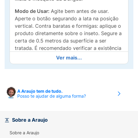
Modo de Usar:
Agite bem antes de usar.
Aperte o botão segurando a lata na posição
vertical. Contra baratas e formigas: aplique o
produto diretamente sobre o inseto. Segure a
certa de 0.5 metros da superfície a ser
tratada. É recomendado verificar a existência
de superfícies que podem ser manchadas ou
Ver mais...
danificadas antes do tratamento completo
contra moscas, mosquitos e pernilongos:
1)
Fechar o ambiente e pulverizar lentamente
por 7 a 9 segundos em todas as direções,
A Araujo tem de tudo.
Posso te ajudar de alguma forma?
para uma área de 10m². Mantenha o spray a 1
metro de distância de paredes, tecidos e
móveis.
2)
Deixar agir por 15 a 20 minutos.
Não permanecer na área tratada.
3)
Ventile o
Sobre a Araujo
ambiente antes de retomar. Para uma ação
Sobre a Araujo
rápida, pode-se aplicar o produto