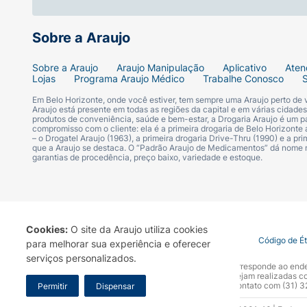
Sobre a Araujo
Sobre a Araujo
Araujo Manipulação
Aplicativo
Aten
Lojas
Programa Araujo Médico
Trabalhe Conosco
Em Belo Horizonte, onde você estiver, tem sempre uma Araujo perto de
Araujo está presente em todas as regiões da capital e em várias cidade
produtos de conveniência, saúde e bem-estar, a Drogaria Araujo é um pa
compromisso com o cliente: ela é a primeira drogaria de Belo Horizonte a
– o Drogatel Araujo (1963), a primeira drogaria Drive-Thru (1990) e a 
que a Araujo se destaca. O “Padrão Araujo de Medicamentos” dá nome
garantias de procedência, preço baixo, variedade e estoque.
Cookies:
O site da Araujo utiliza cookies
Termo de Uso
Portal da Privacidade
Covid-19
Código de É
para melhorar sua experiência e oferecer
serviços personalizados.
A Drogaria Araujo S/A informa que o seu site oficial corresponde ao e
marca. Para sua segurança recomendamos que não sejam realizadas com
Araujo S.A. Em caso de dúvidas, gentileza entrar em contato com (31)
Permitir
Dispensar