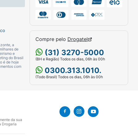
sco
Compre pelo
Drogatel
zonte, a
milhares de
(31) 3270-5000
eirismo e
ting do Brasil
(BH e Região) Todos os dias, 06h às 00h
o é de hoje
camentos com
0300.313.1010.
(Todo Brasil) Todos os dias, 06h às 00h
amente da sua
a Drogaria