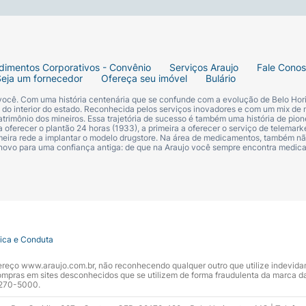
dimentos Corporativos - Convênio
Serviços Araujo
Fale Cono
Seja um fornecedor
Ofereça seu imóvel
Bulário
 você. Com uma história centenária que se confunde com a evolução de Belo Hori
s do interior do estado. Reconhecida pelos serviços inovadores e com um mix de 
trimônio dos mineiros. Essa trajetória de sucesso é também uma história de pion
 oferecer o plantão 24 horas (1933), a primeira a oferecer o serviço de telemarke
primeira rede a implantar o modelo drugstore. Na área de medicamentos, também nã
 novo para uma confiança antiga: de que na Araujo você sempre encontra medi
tica e Conduta
ndereço www.araujo.com.br, não reconhecendo qualquer outro que utilize indevid
pras em sites desconhecidos que se utilizem de forma fraudulenta da marca d
 3270-5000.