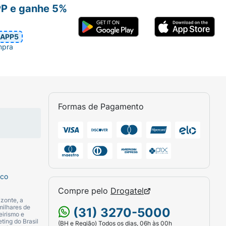
PP e ganhe 5%
APP5
mpra
Formas de Pagamento
sco
Compre pelo
Drogatel
zonte, a
milhares de
(31) 3270-5000
eirismo e
ting do Brasil
(BH e Região) Todos os dias, 06h às 00h