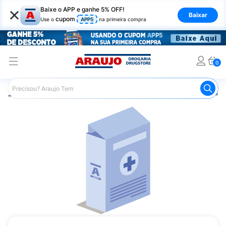
×
Baixe o APP e ganhe 5% OFF!
Baixar
cupom
Use o
APP5
na primeira compra
0
Araujo
Medicamentos
Remédio para Diabetes
Insuli