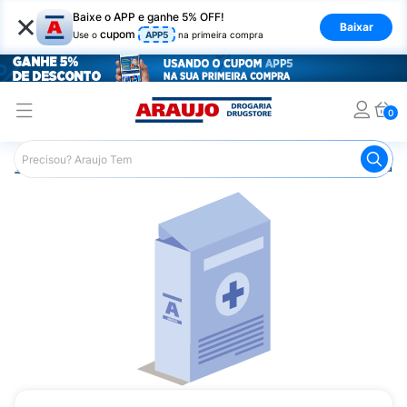
×
Baixe o APP e ganhe 5% OFF!
Baixar
cupom
Use o
APP5
na primeira compra
0
Araujo
Medicamentos
Remédio para Diabetes
Insulin