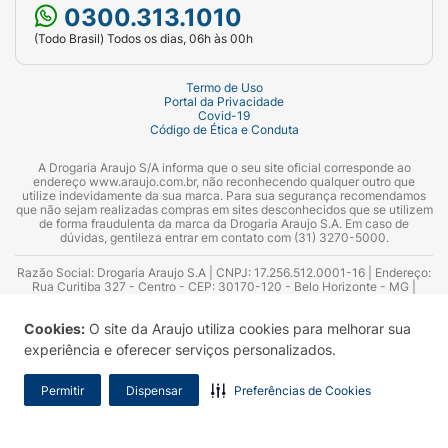
0300.313.1010
(Todo Brasil) Todos os dias, 06h às 00h
Termo de Uso
Portal da Privacidade
Covid-19
Código de Ética e Conduta
A Drogaria Araujo S/A informa que o seu site oficial corresponde ao
endereço www.araujo.com.br, não reconhecendo qualquer outro que
utilize indevidamente da sua marca. Para sua segurança recomendamos
que não sejam realizadas compras em sites desconhecidos que se utilizem
de forma fraudulenta da marca da Drogaria Araujo S.A. Em caso de
dúvidas, gentileza entrar em contato com (31) 3270-5000.
Razão Social: Drogaria Araujo S.A | CNPJ: 17.256.512.0001-16 | Endereço:
Rua Curitiba 327 - Centro - CEP: 30170-120 - Belo Horizonte - MG |
Telefones: 0300.313.1010 e (31) 3270-5000 Horário de funcionamento -
06:00h às 00:00h | Consultores técnicos responsáveis: Hairton Ayres
Cookies:
O site da Araujo utiliza cookies para melhorar sua
Azevedo Guimarães – CRF 10.965 | Yasmin Silva Alvarenga – CRF 52.584 -
Consultor substituto: Thiago Aguiar Pinheiro - CRF Nº 13.748. Alvará
experiência e oferecer serviços personalizados.
Sanitário: 2025020713 | Autorização de Funcionamento da Empresa (AFE):
7.16355-1
Permitir
Dispensar
Preferências de Cookies