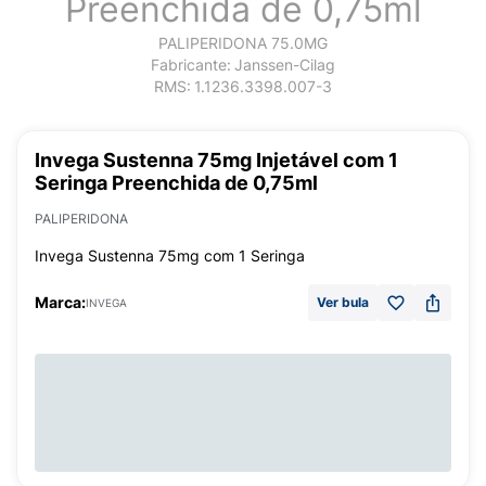
Preenchida de 0,75ml
PALIPERIDONA 75.0MG
Fabricante:
Janssen-Cilag
RMS:
1.1236.3398.007-3
Invega Sustenna 75mg Injetável com 1
Seringa Preenchida de 0,75ml
PALIPERIDONA
Invega Sustenna 75mg com 1 Seringa
Marca:
Ver bula
INVEGA