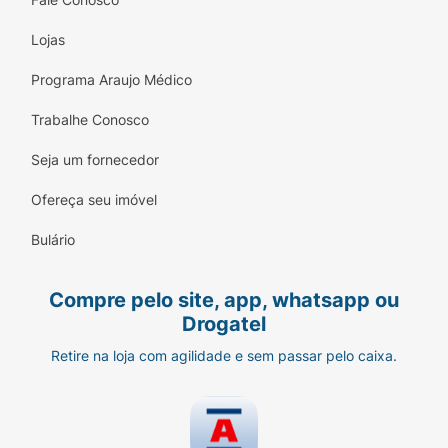
antagonismo em receptores diferentes do D2
e do 5HT2A pode explicar parte dos outros
Lojas
efeitos da paliperidona. Espera-se que a ação
terapêutica do medicamento se inicie entre 8
Programa Araujo Médico
e 22 dias após a injeção.
Trabalhe Conosco
Seja um fornecedor
Ofereça seu imóvel
Bulário
Compre pelo site, app, whatsapp ou
Drogatel
Retire na loja com agilidade e sem passar pelo caixa.