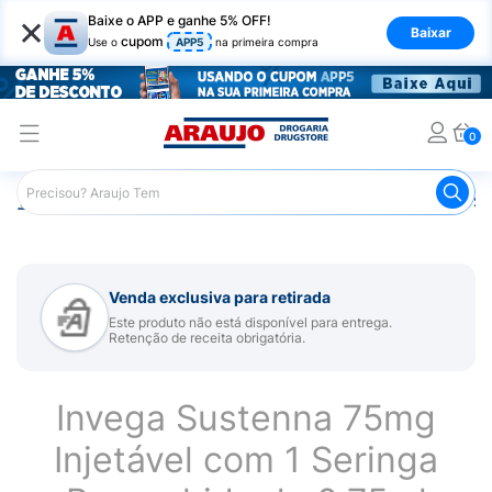
×
Baixe o APP e ganhe 5% OFF!
Baixar
cupom
Use o
APP5
na primeira compra
0
Araujo
Medicamentos
Mais Medicamentos
Invega Su
Venda exclusiva para retirada
Este produto não está disponível para entrega.
Retenção de receita obrigatória.
Invega Sustenna 75mg
Injetável com 1 Seringa