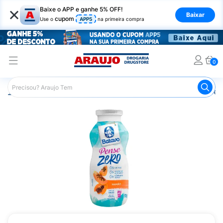
×
Baixe o APP e ganhe 5% OFF!
Baixar
cupom
Use o
APP5
na primeira compra
0
Araujo
Mercado
Laticínios
Iogurte Batavo Pense Ze