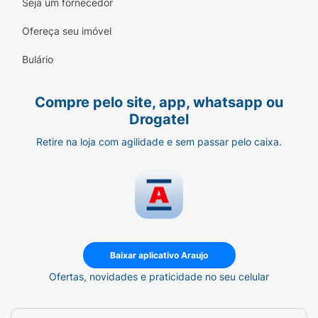
Seja um fornecedor
Alérgicos:
Ofereça seu imóvel
Contém Glúten* :
Bulário
Não Contém
Compre pelo site, app, whatsapp ou
Aromatizante* :
Drogatel
Sintético Idêntico ao Natural
Retire na loja com agilidade e sem passar pelo caixa.
Contém Lactose* :
Não Contém
Contém Fenilalanina :
Contém
Baixar aplicativo Araujo
Contém Glicose :
Ofertas, novidades e praticidade no seu celular
Contém