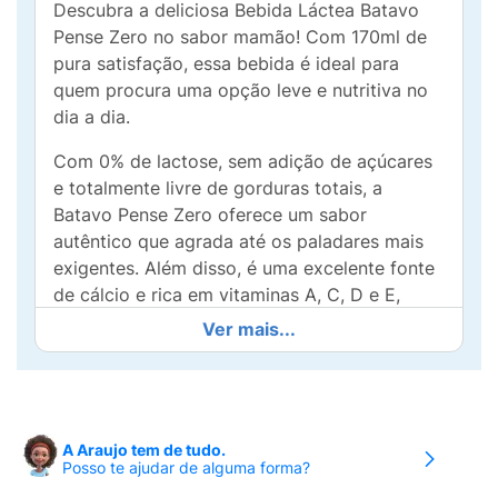
Descubra a deliciosa Bebida Láctea Batavo
Pense Zero no sabor mamão! Com 170ml de
pura satisfação, essa bebida é ideal para
quem procura uma opção leve e nutritiva no
dia a dia.
Com 0% de lactose, sem adição de açúcares
e totalmente livre de gorduras totais, a
Batavo Pense Zero oferece um sabor
autêntico que agrada até os paladares mais
exigentes. Além disso, é uma excelente fonte
de cálcio e rica em vitaminas A, C, D e E,
essenciais para a sua saúde.
Ver mais...
Perfeita para ser consumida a qualquer
momento, seja no café da manhã, lanche da
tarde ou como um refresco após atividades
físicas. O sabor mamão traz uma explosão de
A Araujo tem de tudo.
Posso te ajudar de alguma forma?
frescor e é uma maneira deliciosa de manter