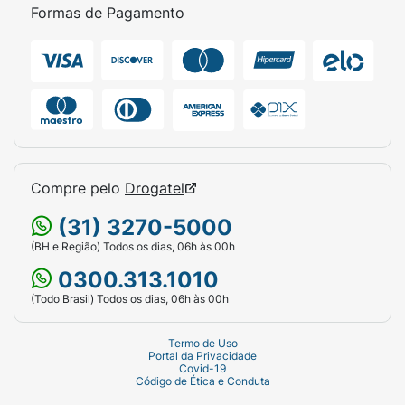
Formas de Pagamento
Contém Frutose :
Contém
Contém Leite :
Contém
Contém Leite - Derivados :
Compre pelo
Drogatel
Contém
(31) 3270-5000
Contém Soja :
(BH e Região) Todos os dias, 06h às 00h
Pode Conter
0300.313.1010
(Todo Brasil) Todos os dias, 06h às 00h
Termo de Uso
Portal da Privacidade
Covid-19
Código de Ética e Conduta