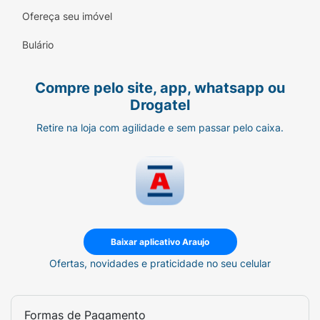
de maçã, acidulante ácido cítrico,
Ofereça seu imóvel
espessantes goma xantana e goma guar,
conservador sorbato de potássio e
Bulário
aromatizante) e fermento lácteo.
Alérgicos:
Compre pelo site, app, whatsapp ou
Drogatel
Contém Glúten* :
Retire na loja com agilidade e sem passar pelo caixa.
Não Contém
Aromatizante* :
Sintético Idêntico ao Natural
Contém Lactose* :
Baixar aplicativo Araujo
Contém
Ofertas, novidades e praticidade no seu celular
Contém Leite :
Contém
Formas de Pagamento