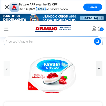
×
Baixe o APP e ganhe 5% OFF!
Baixar
cupom
Use o
APP5
na primeira compra
0
Araujo
Mercado
Laticínios
Iogurte Integral Grego N