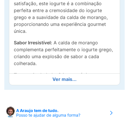
satisfação, este iogurte é a combinação
perfeita entre a cremosidade do iogurte
grego e a suavidade da calda de morango,
proporcionando uma experiência gourmet
única.
Sabor Irresistível:
A calda de morango
complementa perfeitamente o iogurte grego,
criando uma explosão de sabor a cada
colherada.
Textura Aveludada:
O iogurte é rico e
Ver mais...
cremoso, garantindo uma sensação deliciosa
que derrete na boca.
Praticidade:
Ideal para um lanche rápido, café
da manhã ou sobremesa, o Nestlé Grego é
A Araujo tem de tudo.
uma opção saborosa e nutritiva para qualquer
Posso te ajudar de alguma forma?
hora do dia.