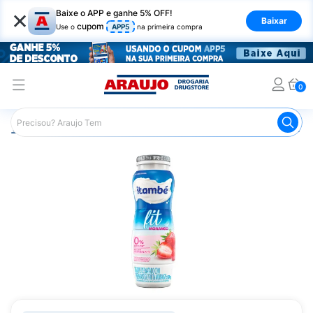
×
Baixe o APP e ganhe 5% OFF!
Baixar
cupom
Use o
APP5
na primeira compra
0
Araujo
Mercado
Laticínios
Iogurte Itambé Fit Light 