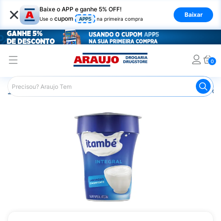
×
Baixe o APP e ganhe 5% OFF!
Baixar
cupom
Use o
APP5
na primeira compra
0
Araujo
Mercado
Laticínios
Iogurte Itambé Integral c