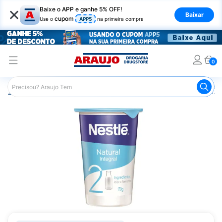
×
Baixe o APP e ganhe 5% OFF!
Baixar
cupom
Use o
APP5
na primeira compra
0
Araujo
Mercado
Laticínios
Iogurte Nestle Natural 17