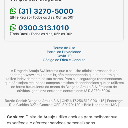
(31) 3270-5000
(BH e Região) Todos os dias, 06h às 00h
0300.313.1010
(Todo Brasil) Todos os dias, 06h às 00h
Termo de Uso
Portal da Privacidade
Covid-19
Código de Ética e Conduta
A Drogaria Araujo S/A informa que o seu site oficial corresponde ao
endereço www.araujo.com.br, não reconhecendo qualquer outro que
utilize indevidamente da sua marca. Para sua segurança recomendamos
que não sejam realizadas compras em sites desconhecidos que se utilizem
de forma fraudulenta da marca da Drogaria Araujo S.A. Em caso de
dúvidas, gentileza entrar em contato com (31) 3270-5000.
Razão Social: Drogaria Araujo S.A | CNPJ: 17.256.512.0001-16 | Endereço:
Rua Curitiba 327 - Centro - CEP: 30170-120 - Belo Horizonte - MG |
Telefones: 0300.313.1010 e (31) 3270-5000 Horário de funcionamento -
06:00h às 00:00h | Consultores técnicos responsáveis: Hairton Ayres
Cookies:
O site da Araujo utiliza cookies para melhorar sua
Azevedo Guimarães – CRF 10.965 | Yasmin Silva Alvarenga – CRF 52.584 -
Consultor substituto: Thiago Aguiar Pinheiro - CRF Nº 13.748. Alvará
experiência e oferecer serviços personalizados.
Sanitário: 2025020713 | Autorização de Funcionamento da Empresa (AFE):