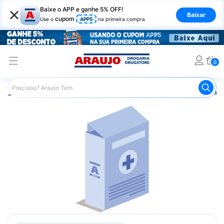
×
Baixe o APP e ganhe 5% OFF!
Baixar
cupom
Use o
APP5
na primeira compra
0
Araujo
Medicamentos
Remédio para o Sistema Circulató