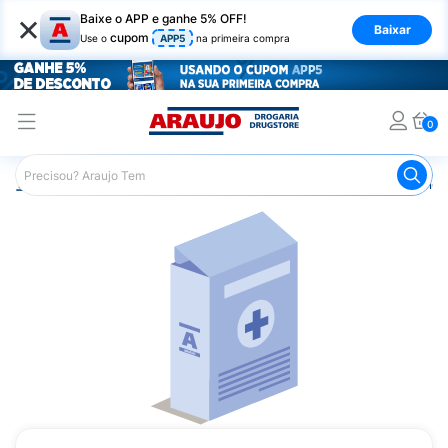
×
Baixe o APP e ganhe 5% OFF!
Baixar
cupom
Use o
APP5
na primeira compra
0
Araujo
Medicamentos
Medicamentos Especiais
Onco