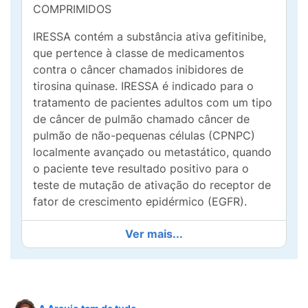
COMPRIMIDOS
IRESSA contém a substância ativa gefitinibe,
que pertence à classe de medicamentos
contra o câncer chamados inibidores de
tirosina quinase. IRESSA é indicado para o
tratamento de pacientes adultos com um tipo
de câncer de pulmão chamado câncer de
pulmão de não-pequenas células (CPNPC)
localmente avançado ou metastático, quando
o paciente teve resultado positivo para o
teste de mutação de ativação do receptor de
fator de crescimento epidérmico (EGFR).
O uso contínuo de IRESSA inibe o
Ver mais...
crescimento do câncer de pulmão de não-
pequenas células com alterações moleculares
no receptor de fator de crescimento
epidérmico (EGFR), diminuindo o tamanho do