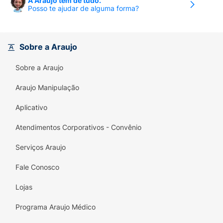
A Araujo tem de tudo.
tumor. Após 7 a 10 doses (uma dose por dia),
Posso te ajudar de alguma forma?
alcança-se uma concentração estável da
quantidade de medicação no seu sangue.
Portanto, tome este medicamento conforme
Sobre a Araujo
prescrito pelo seu médico.
Sobre a Araujo
Araujo Manipulação
Aplicativo
Atendimentos Corporativos - Convênio
Serviços Araujo
Fale Conosco
Lojas
Programa Araujo Médico