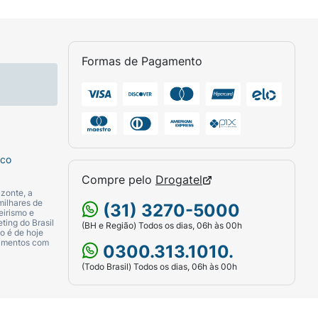
Formas de Pagamento
sco
Compre pelo
Drogatel
zonte, a
milhares de
(31) 3270-5000
eirismo e
ting do Brasil
(BH e Região) Todos os dias, 06h às 00h
o é de hoje
camentos com
0300.313.1010.
(Todo Brasil) Todos os dias, 06h às 00h