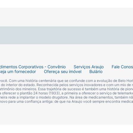
dimentos Corporativos - Convênio
Serviços Araujo
Fale Cono
Seja um fornecedor
Ofereça seu imóvel
Bulário
 você. Com uma história centenária que se confunde com a evolução de Belo Hori
s do interior do estado. Reconhecida pelos serviços inovadores e com um mix de 
trimônio dos mineiros. Essa trajetória de sucesso é também uma história de pion
 oferecer o plantão 24 horas (1933), a primeira a oferecer o serviço de telemarke
primeira rede a implantar o modelo drugstore. Na área de medicamentos, também nã
 novo para uma confiança antiga: de que na Araujo você sempre encontra medi