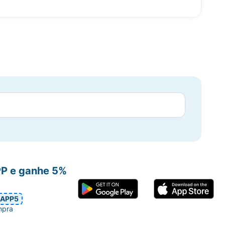
PP e ganhe 5%
APP5
mpra