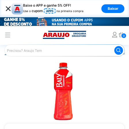
×
Baixe o APP e ganhe 5% OFF!
Baixar
cupom
Use o
APP5
na primeira compra
0
Araujo
Mercado
Bebidas
Isotônicos
Isotônico Bal