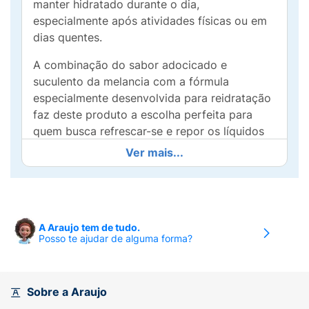
manter hidratado durante o dia,
especialmente após atividades físicas ou em
dias quentes.
A combinação do sabor adocicado e
suculento da melancia com a fórmula
especialmente desenvolvida para reidratação
faz deste produto a escolha perfeita para
quem busca refrescar-se e repor os líquidos
perdidos de forma deliciosa. Baly Hidrate é
Ver mais...
leve, saboroso e se encaixa perfeitamente na
sua rotina, seja em casa, no trabalho ou na
academia.
Experimente a alegria de beber algo que não
A Araujo tem de tudo.
Posso te ajudar de alguma forma?
só hidrata, mas também agrada ao paladar!
Leve sempre uma garrafinha de Baly Sabor
Melancia com você e aproveite cada gole
como um momento de refrescância e bem-
Sobre a Araujo
estar.