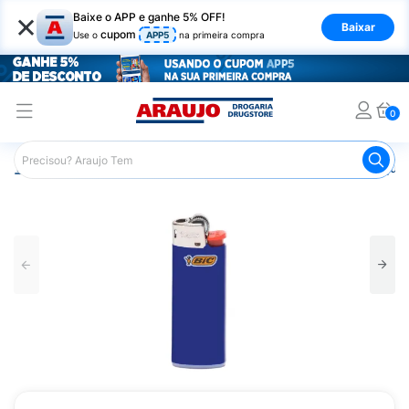
×
Baixe o APP e ganhe 5% OFF!
Baixar
cupom
Use o
APP5
na primeira compra
0
Araujo
Mercado
Casa e Utilidades
Cozinha
Isquei