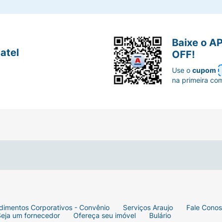
Baixe o A
atel
OFF!
Use o
cupom
na primeira co
dimentos Corporativos - Convênio
Serviços Araujo
Fale Cono
Seja um fornecedor
Ofereça seu imóvel
Bulário