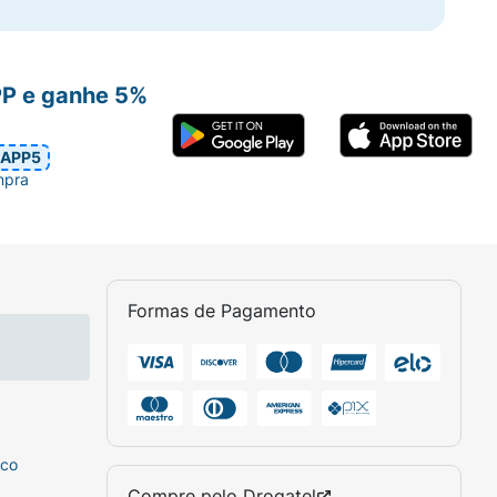
PP e ganhe 5%
APP5
mpra
Formas de Pagamento
sco
Compre pelo
Drogatel