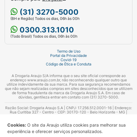
(31) 3270-5000
(BH e Região) Todos os dias, 06h às 00h
0300.313.1010
(Todo Brasil) Todos os dias, 06h às 00h
Termo de Uso
Portal da Privacidade
Covid-19
Código de Ética e Conduta
A Drogaria Araujo S/A informa que o seu site oficial corresponde ao
endereço www.araujo.com.br, não reconhecendo qualquer outro que
utilize indevidamente da sua marca. Para sua segurança recomendamos
que não sejam realizadas compras em sites desconhecidos que se utilizem
de forma fraudulenta da marca da Drogaria Araujo S.A. Em caso de
dúvidas, gentileza entrar em contato com (31) 3270-5000.
Razão Social: Drogaria Araujo S.A | CNPJ: 17.256.512.0001-16 | Endereço:
Rua Curitiba 327 - Centro - CEP: 30170-120 - Belo Horizonte - MG |
Telefones: 0300.313.1010 e (31) 3270-5000 Horário de funcionamento -
06:00h às 00:00h | Consultores técnicos responsáveis: Hairton Ayres
Cookies:
O site da Araujo utiliza cookies para melhorar sua
Azevedo Guimarães – CRF 10.965 | Yasmin Silva Alvarenga – CRF 52.584 -
Consultor substituto: Thiago Aguiar Pinheiro - CRF Nº 13.748. Alvará
experiência e oferecer serviços personalizados.
Sanitário: 2025020713 | Autorização de Funcionamento da Empresa (AFE):