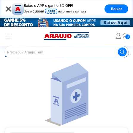
×
Baixe o APP e ganhe 5% OFF!
Baixar
cupom
Use o
APP5
na primeira compra
0
Araujo
Medicamentos
Mais Medicamentos
Ivevi 2,5