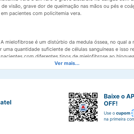
as de visão, grave dor de queimação nas mãos ou pés e co
em pacientes com policitemia vera.
. A mielofibrose é um distúrbio da medula óssea, no qual a 
uma quantidade suficiente de células sanguíneas e isso re
acientes com diferentes tipos de mielofibrose ao bloquea
Ver mais...
K1 e JAK2), aliviando assim os sintomas e reduzindo o ri
ia vera é um distúrbio da medula óssea, em que a medula p
ado do aumento das células vermelhas no sangue. Jakavi p
no sangue produzidas em pacientes com policitemia vera p
 JAK2), reduzindo assim potencialmente o risco grave de 
Baixe o A
bre como Jakavi funciona ou por que este medicamento foi
atel
OFF!
Use o
cupom
 tome Jakavi Se você for alérgico (hipersensível) ao rux
na primeira co
te seu médico se você acredita que pode ser alérgico. Se is