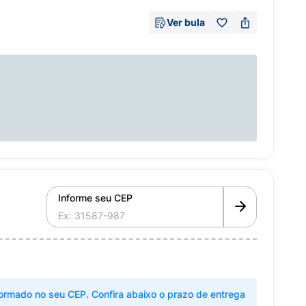
Ver bula
Informe seu CEP
ormado no seu CEP. Confira abaixo o prazo de entrega