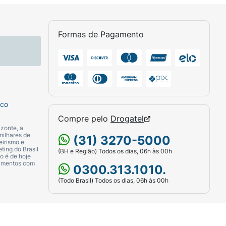
Formas de Pagamento
sco
Compre pelo
Drogatel
zonte, a
milhares de
(31) 3270-5000
eirismo e
ting do Brasil
(BH e Região) Todos os dias, 06h às 00h
o é de hoje
camentos com
0300.313.1010.
(Todo Brasil) Todos os dias, 06h às 00h