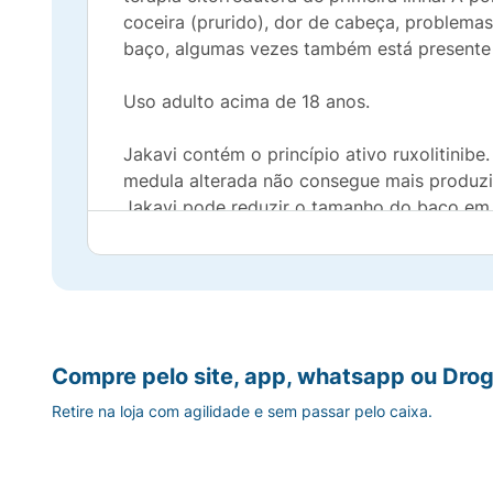
coceira (prurido), dor de cabeça, problem
baço, algumas vezes também está presente 
Uso adulto acima de 18 anos.
Jakavi contém o princípio ativo ruxolitinibe
medula alterada não consegue mais produzir 
Jakavi pode reduzir o tamanho do baço em p
denominadas Janus Quinases Associadas (JA
vasculares possivelmente graves. Policitem
O sangue torna-se mais espesso como result
do baço e do volume de células vermelhas 
chamadas Janus Associated Kinases (JAK1 e
Consulte seu médico em caso de dúvidas so
Compre pelo site, app, whatsapp ou Drog
Retire na loja com agilidade e sem passar pelo caixa.
Quando não devo usar este medicamento? Não
de Jakavi listado no início da bula. Consul
antes de iniciar o tratamento com Jakavi.