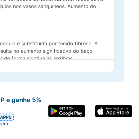
águlos nos vasos sanguíneos. Aumento do
medula é substituída por tecido fibroso. A
sulta no aumento significativo do baço.
r de forma seletiva as enzimas
sco de complicações sanguíneas ou
roduz muitas células vermelhas do sangue.
ode aliviar os sintomas, diminui o tamanho
or bloquear seletivamente enzimas
complicações no sangue ou vasculares.
PP e ganhe 5%
 prescrito para você.
APP5
olitinibe ou a qualquer outro componente
mpra
so aplicar a você, informe ao seu médico