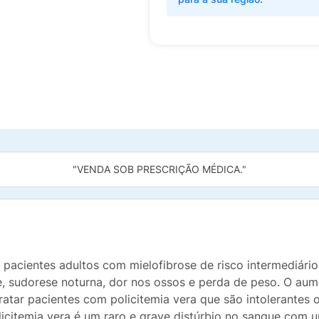
"VENDA SOB PRESCRIÇÃO MÉDICA."
pacientes adultos com mielofibrose de risco intermediário
 sudorese noturna, dor nos ossos e perda de peso. O aum
ratar pacientes com policitemia vera que são intolerantes 
 policitemia vera é um raro e grave distúrbio no sangue c