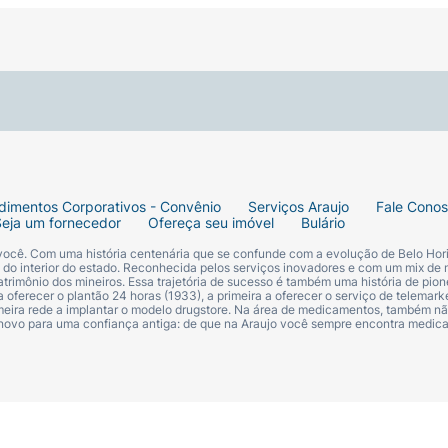
dimentos Corporativos - Convênio
Serviços Araujo
Fale Cono
Seja um fornecedor
Ofereça seu imóvel
Bulário
 você. Com uma história centenária que se confunde com a evolução de Belo Hori
s do interior do estado. Reconhecida pelos serviços inovadores e com um mix de 
trimônio dos mineiros. Essa trajetória de sucesso é também uma história de pion
 oferecer o plantão 24 horas (1933), a primeira a oferecer o serviço de telemarke
primeira rede a implantar o modelo drugstore. Na área de medicamentos, também nã
 novo para uma confiança antiga: de que na Araujo você sempre encontra medi