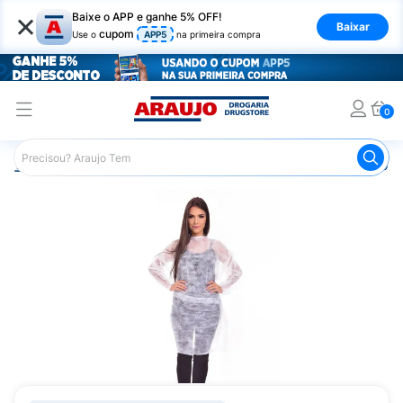
×
Baixe o APP e ganhe 5% OFF!
Baixar
cupom
Use o
APP5
na primeira compra
0
Araujo
Saúde e Bem Estar
Equipamentos de Proteção