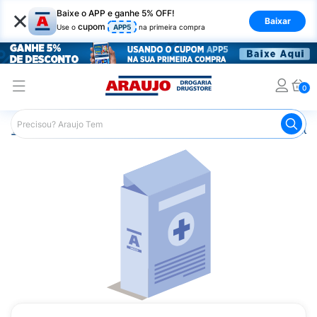
×
Baixe o APP e ganhe 5% OFF!
Baixar
cupom
Use o
APP5
na primeira compra
0
Araujo
Medicamentos
Remédio para Diabetes
Janum