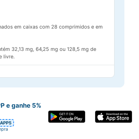
nados em caixas com 28 comprimidos e em
ntém 32,13 mg, 64,25 mg ou 128,5 mg de
 livre.
arato de magnésio, estearilfumarato de sódio,
o.
PP e ganhe 5%
mentados por causa do diabetes tipo 2.
iminuem os níveis de açúcar no sangue e
APP5
mpra