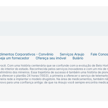
 organismo não produz insulina em quantidade suficiente, 
ir muito açúcar.
sangue aumenta e pode causar problemas graves de saúde.O
o sangue. A redução e o controle dos níveis de açúcar no 
cardíaca, doença renal, perda da visão e amputação de 
úcar no sangue podem ser reduzidos por meio de dieta e e
dimentos Corporativos - Convênio
Serviços Araujo
Fale Cono
Seja um fornecedor
Ofereça seu imóvel
Bulário
 você. Com uma história centenária que se confunde com a evolução de Belo Hori
?
s do interior do estado. Reconhecida pelos serviços inovadores e com um mix de 
trimônio dos mineiros. Essa trajetória de sucesso é também uma história de pion
 oferecer o plantão 24 horas (1933), a primeira a oferecer o serviço de telemarke
primeira rede a implantar o modelo drugstore. Na área de medicamentos, também nã
ntos denominados inibidores da DPP-4 (inibidores da dipe
 novo para uma confiança antiga: de que na Araujo você sempre encontra medi
s mellitus tipo 2. O diabetes tipo 2 também é denominado
ulina após as refeições.JANUVIA® diminui a quantidade de
de açúcar no sangue estão altos, especialmente após uma