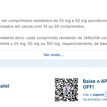
 em comprimidos revestidos de 25 mg e 50 mg acondicio
ionados em caixas com 14 ou 28 comprimidos.
rediente ativo: cada comprimido revestido de JANUVIA co
alente a 25 mg, 50 mg ou 100 mg, respectivamente, de base
Ver mais...
ina, fosfato de cálcio dibásico, croscarmelose sódica, este
 de titânio, óxido de ferro vermelho e óxido de ferro amarel
ESTE MEDICAMENTO É INDICADO?
Baixe o A
 a reduzir seus níveis de açúcar no sangue, que estão au
atel
OFF!
 ou em combinação com alguns outros medicamentos que d
Use o
cupom
ama de exercícios que seu médico lhe recomendará.
na primeira co