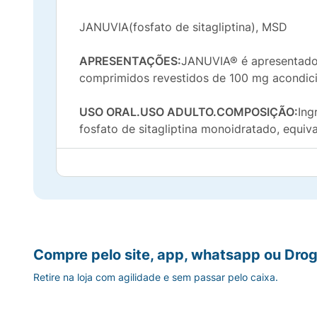
JANUVIA(fosfato de sitagliptina), MSD
APRESENTAÇÕES:
JANUVIA® é apresentado
comprimidos revestidos de 100 mg acondic
USO ORAL.USO ADULTO.COMPOSIÇÃO:
Ing
fosfato de sitagliptina monoidratado, equiv
Ingredientes inativos: celulose microcristal
álcool polivinílico, macrogol, talco, dióxido
INFORMAÇÕES AO PACIENTE1. PARA QUE 
Seu médico prescreveu JANUVIA® para ajudar
Compre pelo site, app, whatsapp ou Drog
JANUVIA® pode ser utilizado isoladamente
Retire na loja com agilidade e sem passar pelo caixa.
deverá ser associado à dieta e a um progr
O que é diabetes tipo 2?