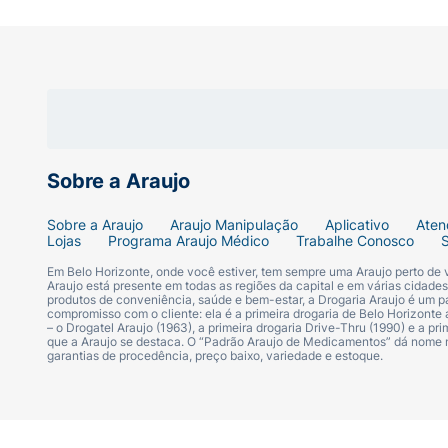
Diabetes tipo 2 é um distúrbio no qual seu
deveria. Seu organismo também pode produz
Quando isto ocorre, o açúcar (glicose) no 
diabetes é normalizar os níveis de açúcar n
as complicações do diabetes, como doença 
Sobre a Araujo
Como já foi mencionado, níveis altos de aç
Sobre a Araujo
Araujo Manipulação
Aplicativo
Aten
medicamentos.
Lojas
Programa Araujo Médico
Trabalhe Conosco
Em Belo Horizonte, onde você estiver, tem sempre uma Araujo perto de
2. COMO ESTE MEDICAMENTO FUNCIONA
Araujo está presente em todas as regiões da capital e em várias cidade
produtos de conveniência, saúde e bem-estar, a Drogaria Araujo é um pa
compromisso com o cliente: ela é a primeira drogaria de Belo Horizonte a
– o Drogatel Araujo (1963), a primeira drogaria Drive-Thru (1990) e a 
JANUVIA pertence a uma classe de medicame
que a Araujo se destaca. O “Padrão Araujo de Medicamentos” dá nome
açúcar no sangue em pacientes com diabete
garantias de procedência, preço baixo, variedade e estoque.
JANUVIA® ajuda a melhorar os níveis de ins
organismo.JANUVIA® age quando os níveis 