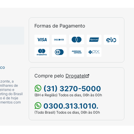
e a insulina produzida não age tão bem como
Formas de Pagamento
 principal objetivo do tratamento do
sangue podem ajudar a prevenir ou retardar
membros.
xercícios e com o uso de alguns
sco
Compre pelo
Drogatel
zonte, a
milhares de
(31) 3270-5000
eirismo e
ting do Brasil
(BH e Região) Todos os dias, 06h às 00h
o é de hoje
ptidil peptidase-4) que reduz os níveis de
camentos com
0300.313.1010.
 diabetes não-insulino-dependente.
(Todo Brasil) Todos os dias, 06h às 00h
 açúcar produzida pelo
 refeição;JANUVIA® também reduz os níveis