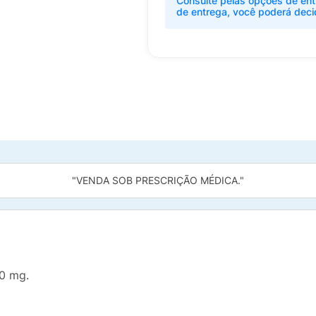
Consulte pelas opções de ent
de entrega, você poderá deci
"VENDA SOB PRESCRIÇÃO MÉDICA."
0 mg.