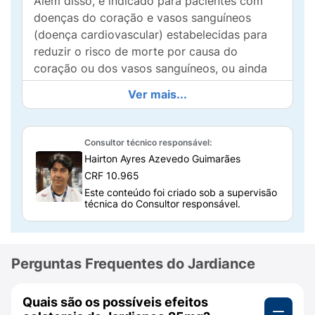
Além disso, é indicado para pacientes com
doenças do coração e vasos sanguíneos
(doença cardiovascular) estabelecidas para
reduzir o risco de morte por causa do
coração ou dos vasos sanguíneos, ou ainda
por internação por função inadequada do
Ver mais...
coração em bombear o sangue para o corpo.
Como usar o Jardiance 25mg?
Consultor técnico responsável:
Você deve usá-lo via oral, em forma de
Hairton Ayres Azevedo Guimarães
comprimidos. Geralmente, a dose
CRF 10.965
recomendada é de 1 comprimido de 25mg
Este conteúdo foi criado sob a supervisão
técnica do Consultor responsável.
uma vez ao dia, pela manhã.
É importante seguir as orientações médicas e
a bula do Jardiance 25mg para uma correta
Perguntas Frequentes do Jardiance
utilização e conseguir atingir o efeito
esperado.
Quais são os possíveis efeitos
Lembre-se:
Cada paciente é único e pode ter