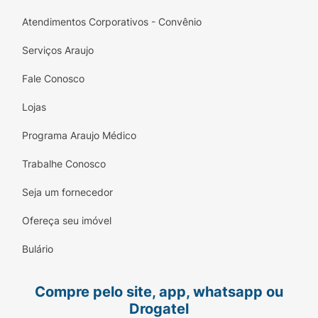
do medicamento.
Atendimentos Corporativos - Convênio
Quais são os efeitos colaterais mais
comuns do Jardiance 25mg?
Serviços Araujo
Como ocorre com todos os medicamentos,
Fale Conosco
pode causar efeitos colaterais, embora nem
Lojas
todos os apresentem. Contudo, tenha
atenção nos seguintes casos:
Programa Araujo Médico
Queda dos níveis de açúcar no sangue
Trabalhe Conosco
(hipoglicemia);
Seja um fornecedor
Candidíase genital (coceira ou ardência na
vulva);
Ofereça seu imóvel
Reações alérgicas de pele (vermelhidão) e
Bulário
coceira;
Compre pelo site, app, whatsapp ou
Infecções do trato urinário;
Drogatel