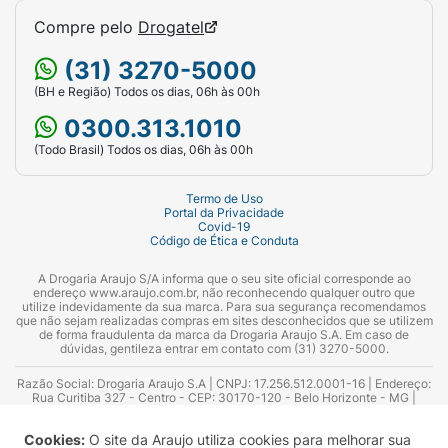
Você pode comprar o Jardiance 25 mg em
Compre pelo
Drogatel
nossas lojas, pelo site, aplicativo, WhatsApp
(31) 3270-5000
ou Drogatel.
(BH e Região) Todos os dias, 06h às 00h
O
Jardiance 25 mg é um medicamento
0300.313.1010
vendido sob prescrição médica
, por isso,
(Todo Brasil) Todos os dias, 06h às 00h
caso você realize a compra através dos
canais digitais (site, aplicativo, WhatsApp ou
Termo de Uso
Drogatel)
precisará comparecer à loja com a
Portal da Privacidade
Covid-19
receita médica no prazo de até 24 horas após
Código de Ética e Conduta
a realização do pedido
.
A Drogaria Araujo S/A informa que o seu site oficial corresponde ao
endereço www.araujo.com.br, não reconhecendo qualquer outro que
O medicamento será entregue somente
utilize indevidamente da sua marca. Para sua segurança recomendamos
mediante a apresentação de receita válida.
que não sejam realizadas compras em sites desconhecidos que se utilizem
de forma fraudulenta da marca da Drogaria Araujo S.A. Em caso de
dúvidas, gentileza entrar em contato com (31) 3270-5000.
Ainda ficou alguma dúvida?
Razão Social: Drogaria Araujo S.A | CNPJ: 17.256.512.0001-16 | Endereço:
Consulte nossas farmacêuticas e/ou
Rua Curitiba 327 - Centro - CEP: 30170-120 - Belo Horizonte - MG |
Telefones: 0300.313.1010 e (31) 3270-5000 Horário de funcionamento -
farmacêuticos, que são profissionais
06:00h às 00:00h | Consultores técnicos responsáveis: Hairton Ayres
Cookies:
O site da Araujo utiliza cookies para melhorar sua
Azevedo Guimarães – CRF 10.965 | Yasmin Silva Alvarenga – CRF 52.584 -
especializados, e estão à disposição para te