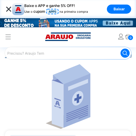
×
Baixe o APP e ganhe 5% OFF!
Baixar
cupom
Use o
APP5
na primeira compra
0
Araujo
Medicamentos
Remédio para Diabetes
Jardi