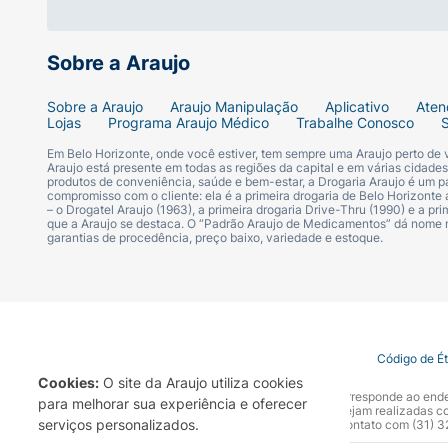
Sobre a Araujo
Sobre a Araujo
Araujo Manipulação
Aplicativo
Aten
Lojas
Programa Araujo Médico
Trabalhe Conosco
Em Belo Horizonte, onde você estiver, tem sempre uma Araujo perto de
Araujo está presente em todas as regiões da capital e em várias cidade
produtos de conveniência, saúde e bem-estar, a Drogaria Araujo é um pa
compromisso com o cliente: ela é a primeira drogaria de Belo Horizonte a
– o Drogatel Araujo (1963), a primeira drogaria Drive-Thru (1990) e a 
que a Araujo se destaca. O “Padrão Araujo de Medicamentos” dá nome
garantias de procedência, preço baixo, variedade e estoque.
Termo de Uso
Portal da Privacidade
Covid-19
Código de É
Cookies:
O site da Araujo utiliza cookies
A Drogaria Araujo S/A informa que o seu site oficial corresponde ao e
para melhorar sua experiência e oferecer
marca. Para sua segurança recomendamos que não sejam realizadas com
serviços personalizados.
Araujo S.A. Em caso de dúvidas, gentileza entrar em contato com (31)