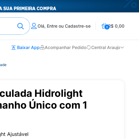
Olá, Entre ou Cadastre-se
R$ 0,00
0
Baixar App
Acompanhar Pedido
Central Araujo
dade
iculada Hidrolight
manho Único com 1
ght Ajustável