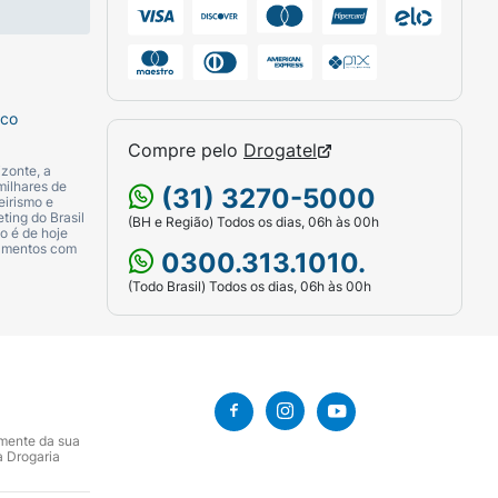
sco
Compre pelo
Drogatel
zonte, a
milhares de
(31) 3270-5000
eirismo e
ting do Brasil
(BH e Região) Todos os dias, 06h às 00h
o é de hoje
camentos com
0300.313.1010.
(Todo Brasil) Todos os dias, 06h às 00h
amente da sua
a Drogaria