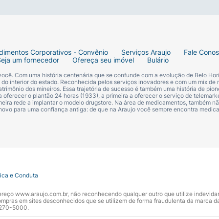
dimentos Corporativos - Convênio
Serviços Araujo
Fale Cono
Seja um fornecedor
Ofereça seu imóvel
Bulário
 você. Com uma história centenária que se confunde com a evolução de Belo Hori
s do interior do estado. Reconhecida pelos serviços inovadores e com um mix de 
trimônio dos mineiros. Essa trajetória de sucesso é também uma história de pion
 oferecer o plantão 24 horas (1933), a primeira a oferecer o serviço de telemarke
primeira rede a implantar o modelo drugstore. Na área de medicamentos, também nã
 novo para uma confiança antiga: de que na Araujo você sempre encontra medi
tica e Conduta
ndereço www.araujo.com.br, não reconhecendo qualquer outro que utilize indevid
pras em sites desconhecidos que se utilizem de forma fraudulenta da marca d
 3270-5000.