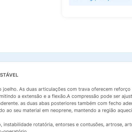
USTÁVEL
 joelho. As duas articulações com trava oferecem reforço 
mitindo a extensão e a flexão.A compressão pode ser aju
o aderente. as duas abas posteriores também com fecho ade
o ao seu material em neoprene, mantendo a região aquecida
 instabilidade rotatória, entorses e contusões, artrose, ar
s-operatório.