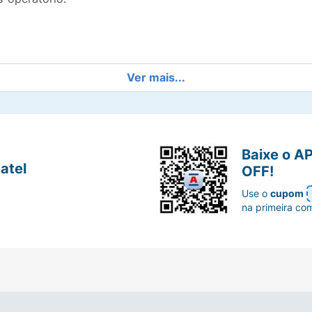
Ver mais...
Baixe o A
atel
OFF!
Use o
cupom
na primeira co