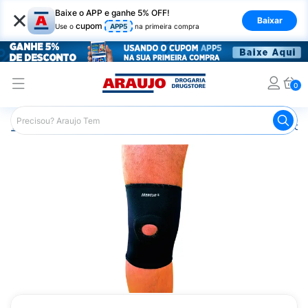
×
Baixe o APP e ganhe 5% OFF!
Baixar
cupom
Use o
APP5
na primeira compra
0
Araujo
Saúde e Bem Estar
Ortopédicos
Imobilizador