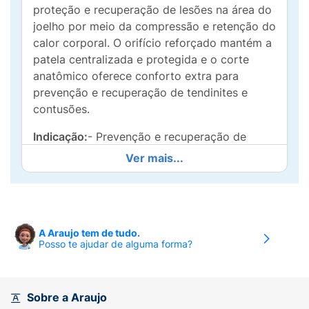
proteção e recuperação de lesões na área do
joelho por meio da compressão e retenção do
calor corporal. O orifício reforçado mantém a
patela centralizada e protegida e o corte
anatômico oferece conforto extra para
prevenção e recuperação de tendinites e
contusões.
Indicação:
- Prevenção e recuperação de
lesões na região do joelho.- Prevenção de
Ver mais...
tendinites e outras lesões provocadas por
movimentos intensos e/ou repetitivos.-
Proteção especial da patela.
Tamanhos:
A Araujo tem de tudo.
Posso te ajudar de alguma forma?
Cor: preto.
Modo de usar:
Puxando pela perna, posicione
Sobre a Araujo
a joelheira com o orifício sobre a patela