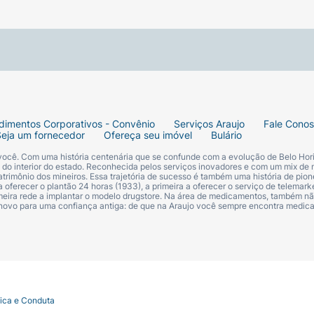
dimentos Corporativos - Convênio
Serviços Araujo
Fale Cono
Seja um fornecedor
Ofereça seu imóvel
Bulário
 você. Com uma história centenária que se confunde com a evolução de Belo Hori
s do interior do estado. Reconhecida pelos serviços inovadores e com um mix de 
trimônio dos mineiros. Essa trajetória de sucesso é também uma história de pion
 oferecer o plantão 24 horas (1933), a primeira a oferecer o serviço de telemarke
primeira rede a implantar o modelo drugstore. Na área de medicamentos, também nã
 novo para uma confiança antiga: de que na Araujo você sempre encontra medi
tica e Conduta