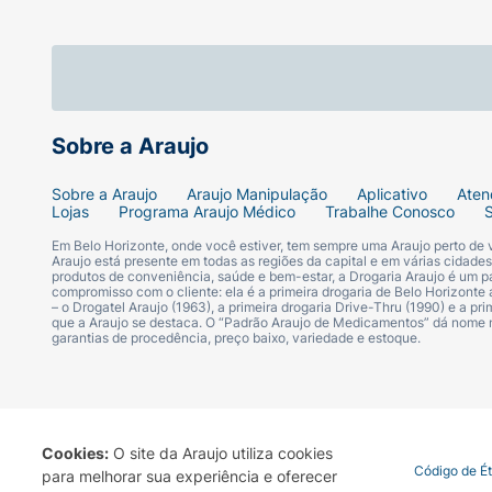
Sobre a Araujo
Sobre a Araujo
Araujo Manipulação
Aplicativo
Aten
Lojas
Programa Araujo Médico
Trabalhe Conosco
Em Belo Horizonte, onde você estiver, tem sempre uma Araujo perto de
Araujo está presente em todas as regiões da capital e em várias cidade
produtos de conveniência, saúde e bem-estar, a Drogaria Araujo é um pa
compromisso com o cliente: ela é a primeira drogaria de Belo Horizonte a
– o Drogatel Araujo (1963), a primeira drogaria Drive-Thru (1990) e a 
que a Araujo se destaca. O “Padrão Araujo de Medicamentos” dá nome
garantias de procedência, preço baixo, variedade e estoque.
Cookies:
O site da Araujo utiliza cookies
Termo de Uso
Portal da Privacidade
Covid-19
Código de É
para melhorar sua experiência e oferecer