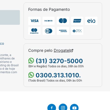
Formas de Pagamento
sco
Compre pelo
Drogatel
zonte, a
milhares de
(31) 3270-5000
eirismo e
ting do Brasil
(BH e Região) Todos os dias, 06h às 00h
o é de hoje
camentos com
0300.313.1010.
(Todo Brasil) Todos os dias, 06h às 00h