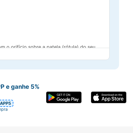
m o orifício sobre a patela (rótula) do seu
o.
PP e ganhe 5%
APP5
mpra