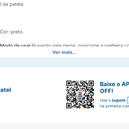
l da patela.
Cor: preto.
Modo de usar:
Puxando pela perna, posicione a joelheira co
Ver mais...
joelho. Seu necessário ajuste ocasionalmente durante o us
Baixe o A
atel
OFF!
Use o
cupom
na primeira co