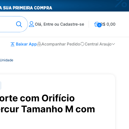
Olá, Entre ou Cadastre-se
R$ 0,00
0
Baixar App
Acompanhar Pedido
Central Araujo
 Unidade
orte com Orifício
ercur Tamanho M com