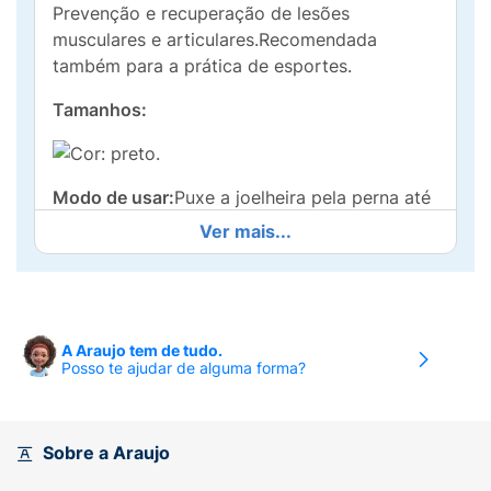
Prevenção e recuperação de lesões
musculares e articulares.Recomendada
também para a prática de esportes.
Tamanhos:
Cor: preto.
Modo de usar:
Puxe a joelheira pela perna até
a altura do joelho, de modo que fique
Ver mais...
confortável. As costuras horizontais devem
estar posicionadas na parte posterior do
joelho.Se necessário, ajuste ocasionalmente
durante o uso.
A Araujo tem de tudo.
Posso te ajudar de alguma forma?
Sobre a Araujo