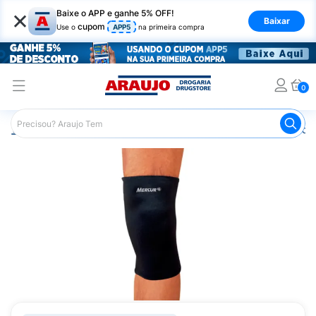
×
Baixe o APP e ganhe 5% OFF!
Baixar
cupom
Use o
APP5
na primeira compra
0
Araujo
Saúde e Bem Estar
Ortopédicos
Imobilizador