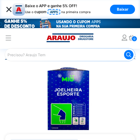
×
Baixe o APP e ganhe 5% OFF!
Baixar
cupom
Use o
APP5
na primeira compra
0
Araujo
Saúde e Bem Estar
Ortopédicos
Imobilizador