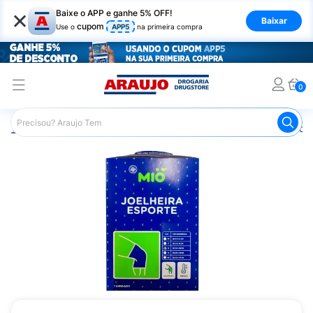
×
Baixe o APP e ganhe 5% OFF!
Baixar
cupom
Use o
APP5
na primeira compra
0
Araujo
Saúde e Bem Estar
Ortopédicos
Imobilizador