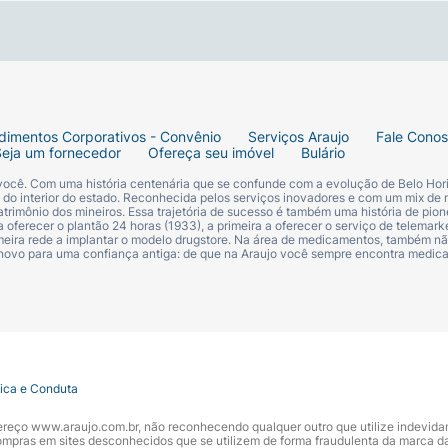
elho. Posicione a almofada sobre a região da patela, de mo
 de saúde. Evite o uso sobre a pele lesionada ou ferida. C
dimentos Corporativos - Convênio
Serviços Araujo
Fale Cono
uso, conserve ao abrigo do calor, da luz e da umidade.
Seja um fornecedor
Ofereça seu imóvel
Bulário
 você. Com uma história centenária que se confunde com a evolução de Belo Hori
até 40°C. Seque na sombra. Não lave ou seque em máquina
s do interior do estado. Reconhecida pelos serviços inovadores e com um mix de 
trimônio dos mineiros. Essa trajetória de sucesso é também uma história de pion
remover manchas.
 oferecer o plantão 24 horas (1933), a primeira a oferecer o serviço de telemarke
primeira rede a implantar o modelo drugstore. Na área de medicamentos, também nã
 novo para uma confiança antiga: de que na Araujo você sempre encontra medi
ALERGIAS.
tica e Conduta
ndereço www.araujo.com.br, não reconhecendo qualquer outro que utilize indevid
pras em sites desconhecidos que se utilizem de forma fraudulenta da marca d