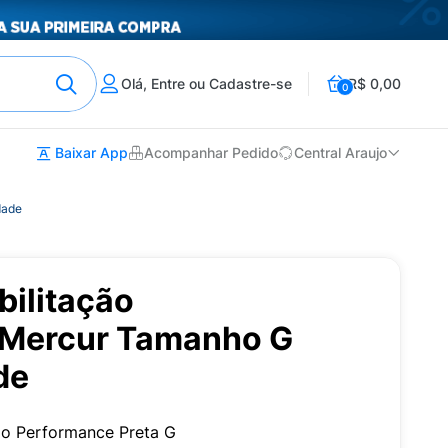
Olá, Entre ou Cadastre-se
R$ 0,00
0
Baixar App
Acompanhar Pedido
Central Araujo
dade
bilitação
 Mercur Tamanho G
de
ção Performance Preta G