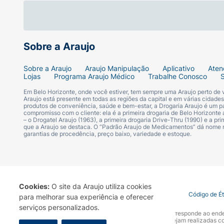
Puxe o produto pela perna até chegar ao jo
Cuidado e Conservação:
Sobre a Araujo
Recomenda-se orientação de um profissional
Sobre a Araujo
Araujo Manipulação
Aplicativo
Aten
consulte um médico. Quando não estiver em 
Lojas
Programa Araujo Médico
Trabalhe Conosco
Em Belo Horizonte, onde você estiver, tem sempre uma Araujo perto de
Lave manualmente com sabão neutro e água 
Araujo está presente em todas as regiões da capital e em várias cidade
produtos de conveniência, saúde e bem-estar, a Drogaria Araujo é um pa
Não utilize produtos à base de cloro para 
compromisso com o cliente: ela é a primeira drogaria de Belo Horizonte a
– o Drogatel Araujo (1963), a primeira drogaria Drive-Thru (1990) e a 
que a Araujo se destaca. O “Padrão Araujo de Medicamentos” dá nome
CONTÉM LÁTEX NATURAL. PODE CAUSAR 
garantias de procedência, preço baixo, variedade e estoque.
PRAZO DE VALIDADE: 5 anos
ANVISA: 81284250024
Cookies:
O site da Araujo utiliza cookies
Termo de Uso
Portal da Privacidade
Covid-19
Código de É
para melhorar sua experiência e oferecer
serviços personalizados.
A Drogaria Araujo S/A informa que o seu site oficial corresponde ao e
marca. Para sua segurança recomendamos que não sejam realizadas com