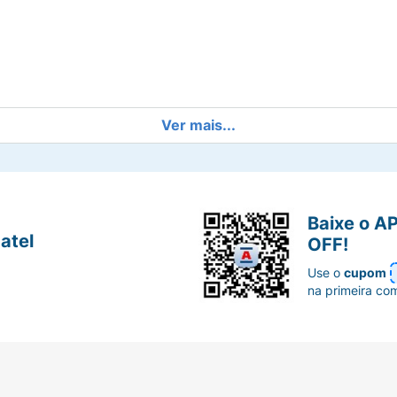
Ver mais...
cunferência do joelho em um ângulo de 90°.
Baixe o A
atel
OFF!
Use o
cupom
na primeira co