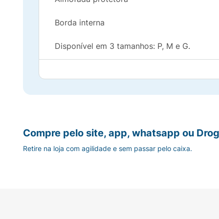
Borda interna
Disponível em 3 tamanhos: P, M e G.
Para saber o tamanho adequado, meça a cir
Tamanho G: de 41 a 47 cm
COMPOSIÇÃO:
Compre pelo site, app, whatsapp ou Drog
Tecido: poliamida, elastodieno e poliéster
Retire na loja com agilidade e sem passar pelo caixa.
Almofada: elastômero termoplástico.
Hastes flexíveis: aço
Modo de Usar: