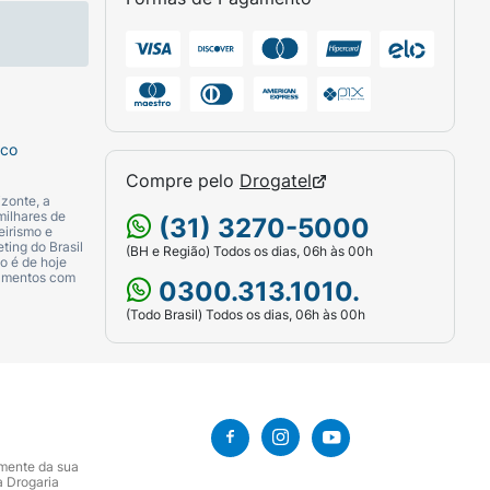
do que fique confortável.
aso ocorram irritações, suspenda o uso e
sco
Compre pelo
Drogatel
zonte, a
, não limpe a seco e não passe a ferro.
milhares de
(31) 3270-5000
eirismo e
ting do Brasil
(BH e Região) Todos os dias, 06h às 00h
o é de hoje
camentos com
0300.313.1010.
(Todo Brasil) Todos os dias, 06h às 00h
amente da sua
a Drogaria