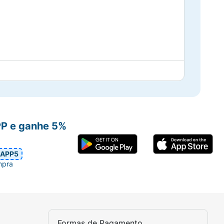
PP e ganhe 5%
APP5
mpra
Formas de Pagamento