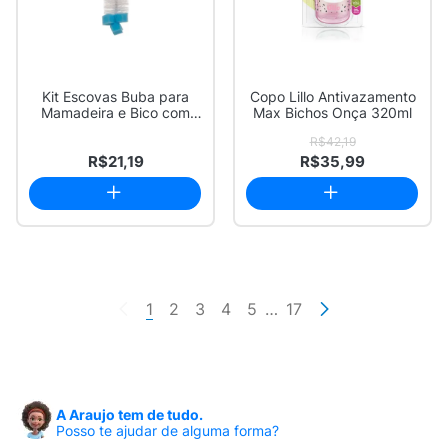
Kit Escovas Buba para
Copo Lillo Antivazamento
Mamadeira e Bico com
Max Bichos Onça 320ml
Esponja Azul 2...
R$42,19
R$21,19
R$35,99
1
2
3
4
5
…
17
A Araujo tem de tudo.
Posso te ajudar de alguma forma?