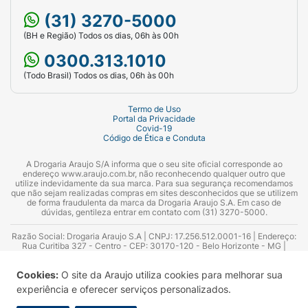
(31) 3270-5000
(BH e Região) Todos os dias, 06h às 00h
0300.313.1010
(Todo Brasil) Todos os dias, 06h às 00h
Termo de Uso
Portal da Privacidade
Covid-19
Código de Ética e Conduta
A Drogaria Araujo S/A informa que o seu site oficial corresponde ao
endereço www.araujo.com.br, não reconhecendo qualquer outro que
utilize indevidamente da sua marca. Para sua segurança recomendamos
que não sejam realizadas compras em sites desconhecidos que se utilizem
de forma fraudulenta da marca da Drogaria Araujo S.A. Em caso de
dúvidas, gentileza entrar em contato com (31) 3270-5000.
Razão Social: Drogaria Araujo S.A | CNPJ: 17.256.512.0001-16 | Endereço:
Rua Curitiba 327 - Centro - CEP: 30170-120 - Belo Horizonte - MG |
Telefones: 0300.313.1010 e (31) 3270-5000 Horário de funcionamento -
06:00h às 00:00h | Consultores técnicos responsáveis: Hairton Ayres
Cookies:
O site da Araujo utiliza cookies para melhorar sua
Azevedo Guimarães – CRF 10.965 | Yasmin Silva Alvarenga – CRF 52.584 -
Consultor substituto: Thiago Aguiar Pinheiro - CRF Nº 13.748. Alvará
experiência e oferecer serviços personalizados.
Sanitário: 2025020713 | Autorização de Funcionamento da Empresa (AFE):
7.16355-1