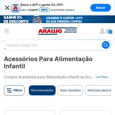
×
Baixe o APP e ganhe 5% OFF!
Baixar
cupom
Use o
APP5
na primeira compra
0
Araujo
Infantil
Acessórios para Alimentação Infantil
Acessórios Para Alimentação
Infantil
Compre Acessórios para Alimentação Infantil na Drogaria Araujo. Itens que facilitam a hora da refeição. Entrega para todo o Brasil.
Ler Mais
Filtrar
Recomendados
Mais Vendidos
Melhores desconto