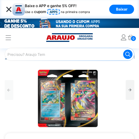
×
Baixe o APP e ganhe 5% OFF!
Baixar
cupom
Use o
APP5
na primeira compra
0
Araujo
Infantil
Brinquedos Infantis
Jogo de Cartas B