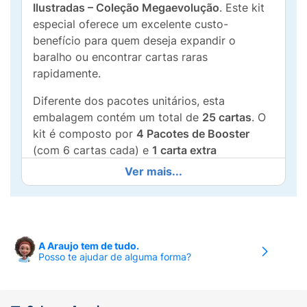
Ilustradas – Coleção Megaevolução
. Este kit
especial oferece um excelente custo-
benefício para quem deseja expandir o
baralho ou encontrar cartas raras
rapidamente.
Diferente dos pacotes unitários, esta
embalagem contém um total de
25 cartas
. O
kit é composto por
4 Pacotes de Booster
(com 6 cartas cada) e
1 carta extra
(geralmente uma carta holográfica de
Ver mais...
destaque, como o Golduck visível na
embalagem).
Explore a expansão
Megaevolução
e
fortaleça seu time com novos Pokémon,
A Araujo tem de tudo.
Posso te ajudar de alguma forma?
Treinadores e Energias. É a escolha ideal para
presentear fãs ou para colecionadores que
buscam a emoção de abrir múltiplos pacotes