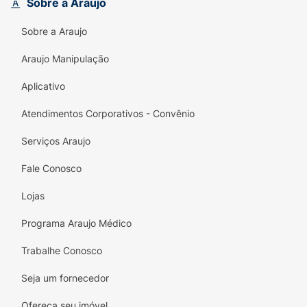
de uma só vez.
Sobre a Araujo
Conteúdo da Embalagem:
Sobre a Araujo
4 Pacotes de Booster (6 cartas cada).
Araujo Manipulação
1 Carta de destaque (Ex: Golduck).
Aplicativo
Total: 25 Cartas de jogo.
Atendimentos Corporativos - Convênio
Serviços Araujo
Fale Conosco
Lojas
Programa Araujo Médico
Trabalhe Conosco
Seja um fornecedor
Ofereça seu imóvel