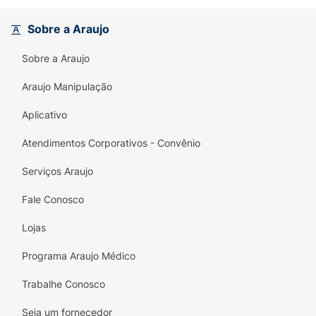
deseja encontrar novos Pokémon e cartas de
Treinador para dominar a arena.
Sobre a Araujo
Destaques do Produto:
Sobre a Araujo
Conteúdo Exclusivo
: Inclui 1 pacote de
booster oficial com artes inspiradas na
Araujo Manipulação
Megaevolução.
Aplicativo
Cartas Adicionais
: Total de 6 cartas extras
Atendimentos Corporativos - Convênio
para personalizar e fortalecer seu baralho
de jogo.
Serviços Araujo
Temática Fogo Fantasmagórico
: Explore os
Fale Conosco
mistérios e o poder das chamas
fantasmagóricas em sua coleção.
Lojas
Praticidade
: Formato blister unitário, ideal
Programa Araujo Médico
para pequenas conquistas ou para
Trabalhe Conosco
completar sets específicos.
Seja um fornecedor