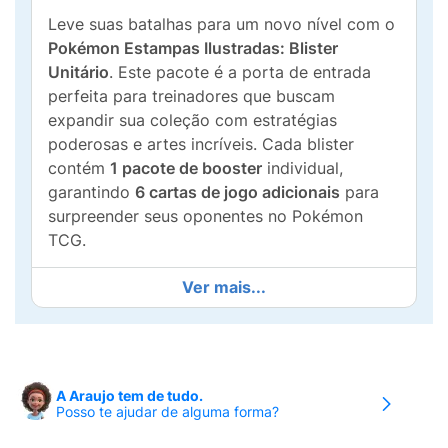
Leve suas batalhas para um novo nível com o
Pokémon Estampas Ilustradas: Blister
Unitário
. Este pacote é a porta de entrada
perfeita para treinadores que buscam
expandir sua coleção com estratégias
poderosas e artes incríveis. Cada blister
contém
1 pacote de booster
individual,
garantindo
6 cartas de jogo adicionais
para
surpreender seus oponentes no Pokémon
TCG.
Esta edição destaca a temática
Ver mais...
Megaevolução: Fogo Fantasmagórico
,
trazendo cartas que podem mudar o rumo de
qualquer partida com habilidades de tirar o
fôlego. Indicado para crianças acima de 4
A Araujo tem de tudo.
anos e colecionadores de todas as idades,
Posso te ajudar de alguma forma?
este produto oficial é essencial para quem