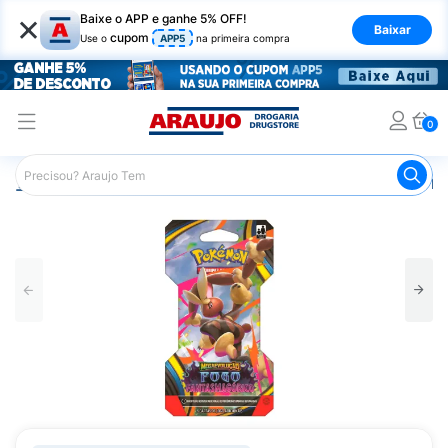
×
Baixe o APP e ganhe 5% OFF!
Baixar
cupom
Use o
APP5
na primeira compra
0
Araujo
Infantil
Brinquedos Infantis
Jogo de Cartas Po