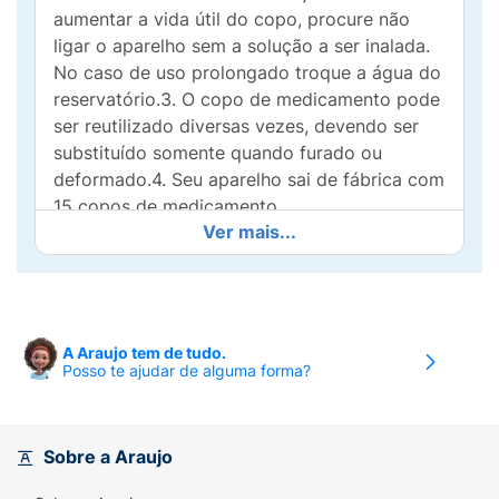
aumentar a vida útil do copo, procure não
ligar o aparelho sem a solução a ser inalada.
No caso de uso prolongado troque a água do
reservatório.3. O copo de medicamento pode
ser reutilizado diversas vezes, devendo ser
substituído somente quando furado ou
deformado.4. Seu aparelho sai de fábrica com
15 copos de medicamento.
Ver mais...
Atenção:
Antes de utilizar este acessório,
efetue os processos de limpeza e assepsia de
acordo com o manual de instruções do
equipamento. As cores e modelo do produto
A Araujo tem de tudo.
podem variar de acordo com o lote de
Posso te ajudar de alguma forma?
fabricação.
Observe com cuidado quando colocar o copo
de medicamento no seu inalador, verificando
Sobre a Araujo
se não existem dois copos juntos, pois isto