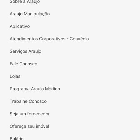
Sobre a Araujo
impedirá o perfeito desempenho ou até
mesmo o funcionamento do aparelho.
Araujo Manipulação
Contém 15 copos
Aplicativo
Atendimentos Corporativos - Convênio
Serviços Araujo
Fale Conosco
Lojas
Programa Araujo Médico
Trabalhe Conosco
Seja um fornecedor
Ofereça seu imóvel
Bulário