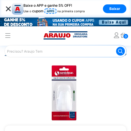
×
Baixe o APP e ganhe 5% OFF!
Baixar
cupom
Use o
APP5
na primeira compra
0
Araujo
Saúde e Bem Estar
Aparelhos de Respiração