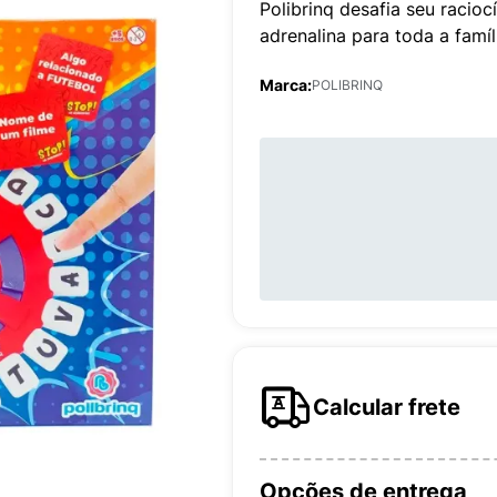
Polibrinq desafia seu racio
adrenalina para toda a famíl
Marca:
POLIBRINQ
Calcular frete
Opções de entrega