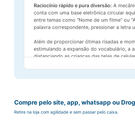
Raciocínio rápido e pura diversão:
A mecânic
conta com uma base eletrônica circular equ
entre temas como "Nome de um filme" ou "A
palavra correspondente, pressionar a letra u
Além de proporcionar ótimas risadas e mome
estimulando a expansão do vocabulário, a a
distanciando as crianças das telas de celular
Principais Benefícios:
Estímulo Cognitivo e Agilidade:
Treina o c
Mecânica Eletrônica Interativa:
O cronômet
Compre pelo site, app, whatsapp ou Drog
Retire na loja com agilidade e sem passar pelo caixa.
Partidas Dinâmicas:
Formato de rodadas rá
Para Toda a Família:
Classificação indicat
jogos.