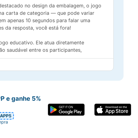
 destacado no design da embalagem, o jogo
uma carta de categoria — que pode variar
tem apenas 10 segundos para falar uma
es da resposta, você está fora!
ogo educativo. Ele atua diretamente
o saudável entre os participantes,
o repertório de palavras dos pequenos.
PP e ganhe 5%
ão muito mais visual, tensa e emocionante.
tos do início ao fim.
APP5
mpra
ha perfeita para animar qualquer noite de