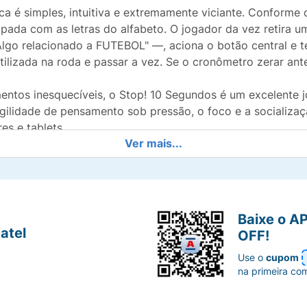
a é simples, intuitiva e extremamente viciante. Conforme
ipada com as letras do alfabeto. O jogador da vez retira 
lgo relacionado a FUTEBOL" —, aciona o botão central e 
tilizada na roda e passar a vez. Se o cronômetro zerar ant
ntos inesquecíveis, o Stop! 10 Segundos é um excelente j
gilidade de pensamento sob pressão, o foco e a socializaçã
es e tablets.
Ver mais...
érebro para pensar de forma rápida e lógica, expandindo 
Baixe o A
ro sonoro e as teclas físicas de letras deixam a competiç
atel
OFF!
pidas que mantém todos os participantes engajados e aten
Use o
cupom
na primeira co
iva ideal para crianças a partir de 5 anos, sendo uma escol