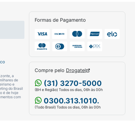
Formas de Pagamento
sco
Compre pelo
Drogatel
zonte, a
milhares de
(31) 3270-5000
eletrônico e aperte o botão central
eirismo e
ting do Brasil
(BH e Região) Todos os dias, 06h às 00h
o é de hoje
camentos com
0300.313.1010.
(Todo Brasil) Todos os dias, 06h às 00h