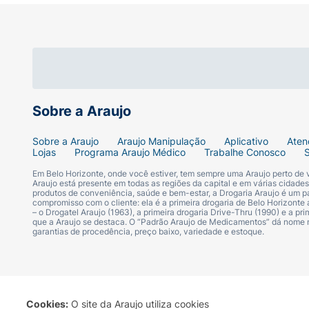
Como Jogar:
Insira as pilhas na base do tabuleiro el
Embaralhe as cartas de categorias e c
Sobre a Araujo
Na sua vez, retire uma carta e leia o 
Sobre a Araujo
Araujo Manipulação
Aplicativo
Aten
Lojas
Programa Araujo Médico
Trabalhe Conosco
Pressione o botão central para dispar
Em Belo Horizonte, onde você estiver, tem sempre uma Araujo perto de
Araujo está presente em todas as regiões da capital e em várias cidade
Diga uma palavra que se encaixe no te
produtos de conveniência, saúde e bem-estar, a Drogaria Araujo é um pa
compromisso com o cliente: ela é a primeira drogaria de Belo Horizonte a
novamente para reiniciar o tempo para
– o Drogatel Araujo (1963), a primeira drogaria Drive-Thru (1990) e a 
que a Araujo se destaca. O “Padrão Araujo de Medicamentos” dá nome
garantias de procedência, preço baixo, variedade e estoque.
Quem não conseguir responder antes do
Ficha Técnica:
Marca:
Polibrinq
Cookies:
O site da Araujo utiliza cookies