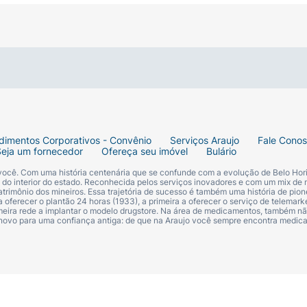
etrônico.
oloque-as ao centro.
tema em voz alta para todos.
dimentos Corporativos - Convênio
Serviços Araujo
Fale Cono
Seja um fornecedor
Ofereça seu imóvel
Bulário
ar o cronômetro de 10 segundos.
 você. Com uma história centenária que se confunde com a evolução de Belo Hori
s do interior do estado. Reconhecida pelos serviços inovadores e com um mix de 
ma, abaixe a alavanca da letra correspondente no alfabeto 
trimônio dos mineiros. Essa trajetória de sucesso é também uma história de pion
 oferecer o plantão 24 horas (1933), a primeira a oferecer o serviço de telemarke
 o próximo jogador.
primeira rede a implantar o modelo drugstore. Na área de medicamentos, também nã
 novo para uma confiança antiga: de que na Araujo você sempre encontra medi
 sinal sonoro ser disparado é eliminado da rodada!