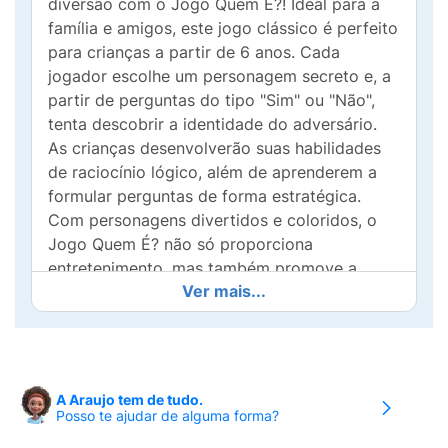
diversão com o Jogo Quem É?! Ideal para a
família e amigos, este jogo clássico é perfeito
para crianças a partir de 6 anos. Cada
jogador escolhe um personagem secreto e, a
partir de perguntas do tipo "Sim" ou "Não",
tenta descobrir a identidade do adversário.
As crianças desenvolverão suas habilidades
de raciocínio lógico, além de aprenderem a
formular perguntas de forma estratégica.
Com personagens divertidos e coloridos, o
Jogo Quem É? não só proporciona
entretenimento, mas também promove a
Ver mais...
interação social e o pensamento crítico entre
os jogadores. Reúna a turma, aumente as
apostas e descubra quem é o campeão da
dedução! Seja no dia a dia ou em encontros
especiais, este jogo é a escolha perfeita para
A Araujo tem de tudo.
criar memórias inesquecíveis. Pronto para
Posso te ajudar de alguma forma?
adivinhar?