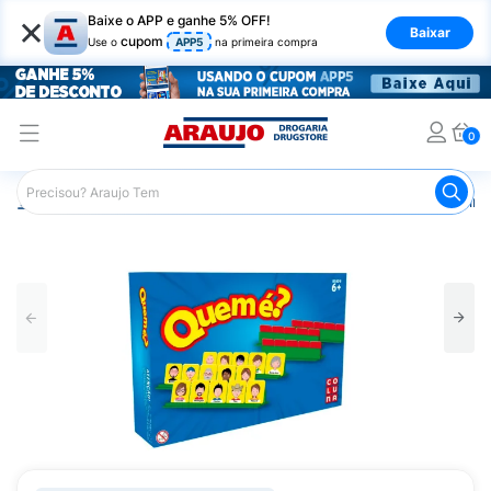
×
Baixe o APP e ganhe 5% OFF!
Baixar
cupom
Use o
APP5
na primeira compra
0
Araujo
Infantil
Brinquedos Infantis
Jogo de Tabuleir