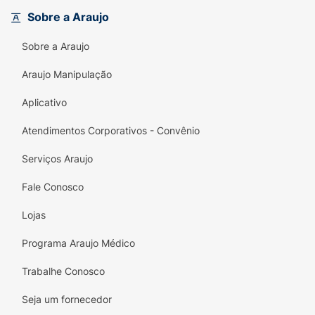
Adquira já o seu e transforme o dia a dia em
Sobre a Araujo
uma competição cheia de alegria!
Sobre a Araujo
Araujo Manipulação
Aplicativo
Atendimentos Corporativos - Convênio
Serviços Araujo
Fale Conosco
Lojas
Programa Araujo Médico
Trabalhe Conosco
Seja um fornecedor