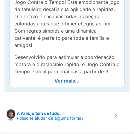
Jogo Contra o Tempo! Este emocionante jogo
de tabuleiro desafia sua agilidade e rapidez.
O objetivo é encaixar todas as peças
coloridas antes que o timer chegue ao fim.
Com regras simples e uma dinâmica
cativante, é perfeito para toda a família e
amigos!
Desenvolvido para estimular a coordenação
motora e o raciocínio rápido, o Jogo Contra o
Tempo é ideal para crianças a partir de 3
anos. Com peças vibrantes e um cronômetro
Ver mais...
que adiciona emoção à partida, cada jogo é
uma nova aventura cheia de risadas e
desafios.
Aproveite momentos de qualidade com seus
A Araujo tem de tudo.
Posso te ajudar de alguma forma?
entes queridos e torne as reuniões ainda mais
divertidas! Pronto para o desafio? Não deixe
o tempo passar e embarque nessa diversão!