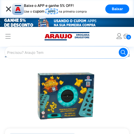
×
Baixe o APP e ganhe 5% OFF!
Baixar
cupom
Use o
APP5
na primeira compra
0
Araujo
Infantil
Brinquedos Infantis
Jogo Desafio Cont