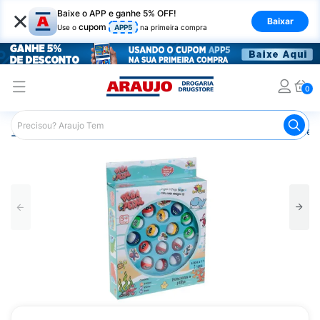
×
Baixe o APP e ganhe 5% OFF!
Baixar
cupom
Use o
APP5
na primeira compra
0
Araujo
Infantil
Brinquedos Infantis
Jogo Pega Peixe Q