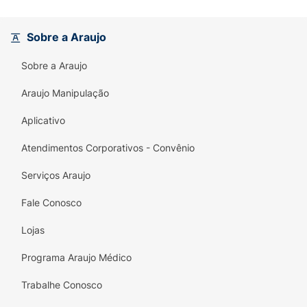
reidratação diária em dias quentes. Sua
embalagem de 500ml é prática para acompanhar
Sobre a Araujo
sua rotina na academia, no parque ou no trabalho.
Sobre a Araujo
Araujo Manipulação
Aplicativo
Atendimentos Corporativos - Convênio
Serviços Araujo
Fale Conosco
Lojas
Programa Araujo Médico
Trabalhe Conosco