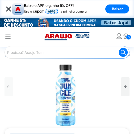
×
Baixe o APP e ganhe 5% OFF!
Baixar
cupom
Use o
APP5
na primeira compra
0
Araujo
Mercado
Bebidas
Isotônicos
Jungle Low C